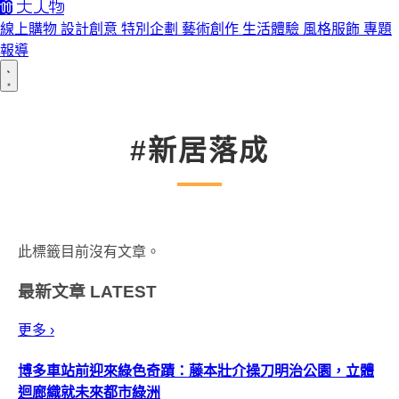
線上購物
設計創意
特別企劃
藝術創作
生活體驗
風格服飾
專題
報導
#新居落成
此標籤目前沒有文章。
最新文章
LATEST
更多 ›
博多車站前迎來綠色奇蹟：藤本壯介操刀明治公園，立體
迴廊織就未來都市綠洲