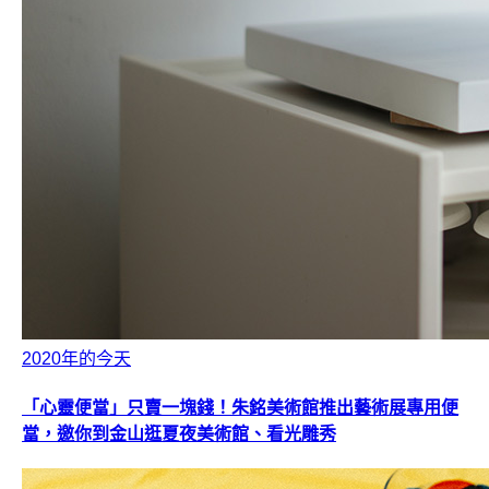
2020年的今天
「心靈便當」只賣一塊錢！朱銘美術館推出藝術展專用便
當，邀你到金山逛夏夜美術館、看光雕秀