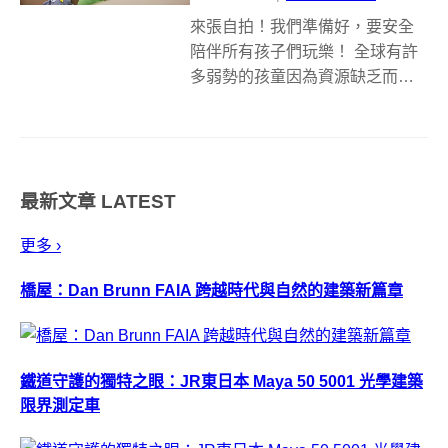
來張自拍！我們準備好，要安全
陪伴所有孩子們玩樂！ 全球有許
多弱勢的孩童因為資源缺乏而無
法溫飽或是上學，為了讓兒童有
更美好的未來，IKEA 宜家家居每
年都會透過各種活動募集資金來
幫助兒童與其家庭。從 2014 年開
最新文章
LATEST
始，IKEA 更向全球的兒童...
更多 ›
橋屋：Dan Brunn FAIA 跨越時代與自然的建築新篇章
鐵道守護的獨特之眼：JR東日本 Maya 50 5001 光學建築
限界測定車