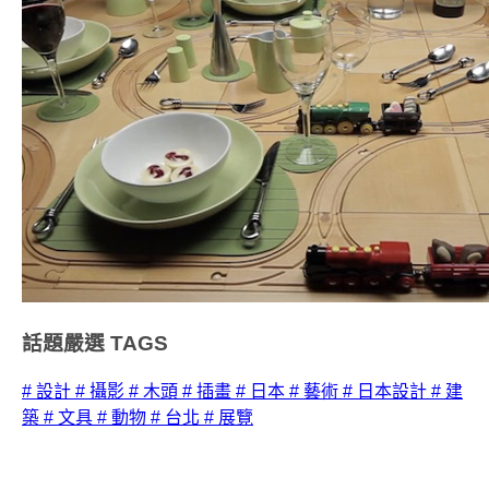
話題嚴選
TAGS
# 設計
# 攝影
# 木頭
# 插畫
# 日本
# 藝術
# 日本設計
# 建
築
# 文具
# 動物
# 台北
# 展覽