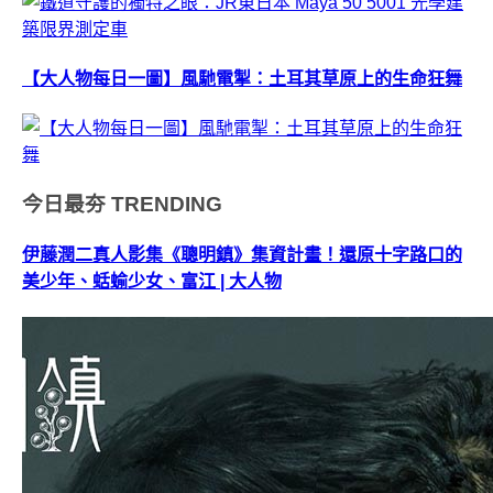
【大人物每日一圖】風馳電掣：土耳其草原上的生命狂舞
今日最夯
TRENDING
伊藤潤二真人影集《聰明鎮》集資計畫！還原十字路口的
美少年、蛞蝓少女、富江 | 大人物