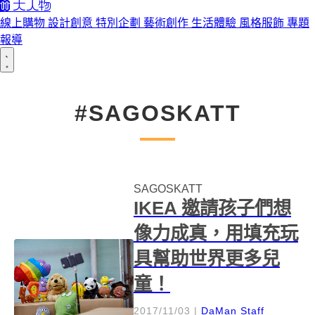
線上購物
設計創意
特別企劃
藝術創作
生活體驗
風格服飾
專題
報導
#SAGOSKATT
SAGOSKATT
IKEA 邀請孩子們想
像力成真，用填充玩
具幫助世界更多兒
童！
2017/11/03
|
DaMan Staff