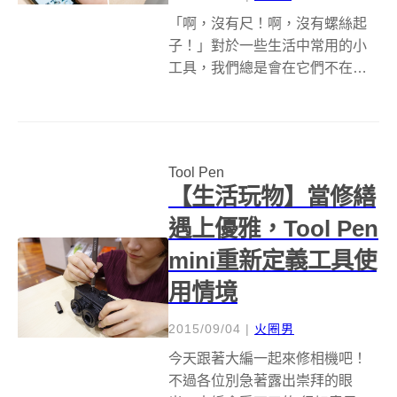
「啊，沒有尺！啊，沒有螺絲起
子！」對於一些生活中常用的小
工具，我們總是會在它們不在身
邊時才會知道它們的重要，就算
把工具收集到工具箱裡，也不能
隨時帶著到處走，這時就恨不得
出現一支輕便攜帶又什麼功能都
Tool Pen
有的工具啊～ 好的，聽到你的願
【生活玩物】當修繕
望了（誰？），...
遇上優雅，Tool Pen
mini重新定義工具使
用情境
2015/09/04
|
火圈男
今天跟著大編一起來修相機吧！
不過各位別急著露出崇拜的眼