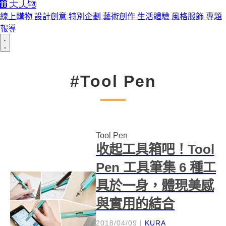
線上購物
設計創意
特別企劃
藝術創作
生活體驗
風格服飾
專題
報導
#Tool Pen
Tool Pen
收起工具箱吧！Tool
Pen 工具筆集 6 種工
具於一身，體現美感
與實用的結合
2018/04/09
|
KURA