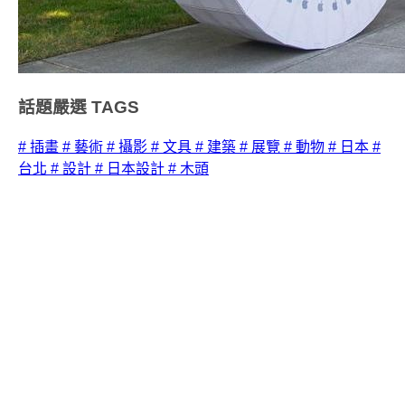
話題嚴選
TAGS
# 插畫
# 藝術
# 攝影
# 文具
# 建築
# 展覽
# 動物
# 日本
#
台北
# 設計
# 日本設計
# 木頭