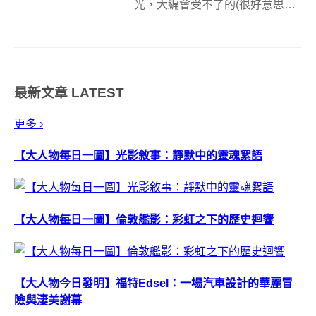
光，大編會受不了的(很好意思～
XD)，其實今天要來簡單整理放在
桌上塵封已久的玩具相機，畢竟
從頭到尾都自己組裝，那麼從尾
到頭拆掉也比較不需要擔心玩壞
最新文章
LATEST
它。而且透過日常的修繕又驗證
了一句老話...
更多 ›
【大人物每日一圖】光影敘事：靜默中的靈魂絮語
【大人物每日一圖】倫敦艦影：彩虹之下的歷史迴響
【大人物今日發明】福特Edsel：一場汽車設計的華麗冒
險與淒美謝幕