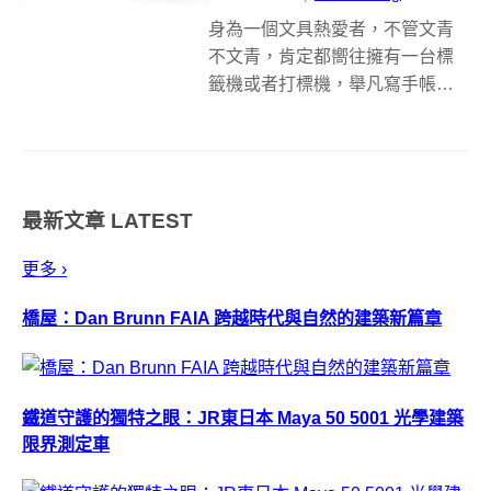
身為一個文具熱愛者，不管文青
不文青，肯定都嚮往擁有一台標
籤機或者打標機，舉凡寫手帳、
旅行做紀錄、日常瓶罐分類，甚
至單純只想把內心的小俳句印出
來也好，小小的一截貼紙，就能
將生活點綴得更有樂趣。 這是我
最新文章
LATEST
們熟悉的標籤貼，每次在美美的
網路照片或者咖...
更多 ›
橋屋：Dan Brunn FAIA 跨越時代與自然的建築新篇章
鐵道守護的獨特之眼：JR東日本 Maya 50 5001 光學建築
限界測定車