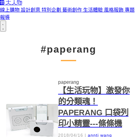
線上購物
設計創意
特別企劃
藝術創作
生活體驗
風格服飾
專題
報導
#paperang
paperang
【生活玩物】激發你
的分類魂！
PAPERANG 口袋列
印小精靈---條條機
2018/04/16
|
annti wang