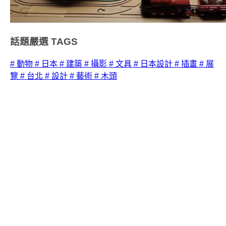
話題嚴選
TAGS
# 動物
# 日本
# 建築
# 攝影
# 文具
# 日本設計
# 插畫
# 展
覽
# 台北
# 設計
# 藝術
# 木頭