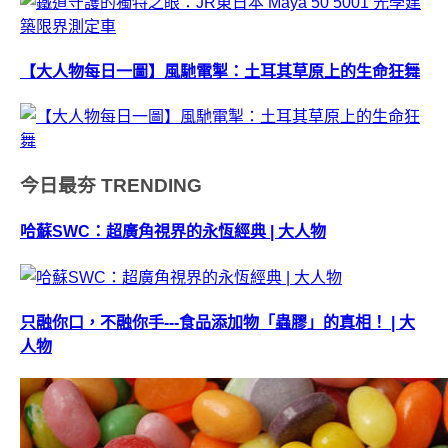
【大人物每日一圖】風馳電掣：土耳其草原上的生命狂舞
今日最夯
TRENDING
哈蘇SWC：超廣角視界的永恆經典 | 大人物
只融你口，不融你手---食品添加物「蟲膠」的真相！ | 大
人物