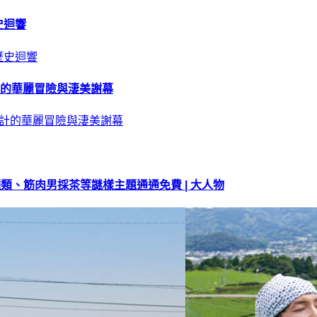
史迴響
計的華麗冒險與淒美謝幕
肉種類、筋肉男採茶等謎樣主題通通免費 | 大人物