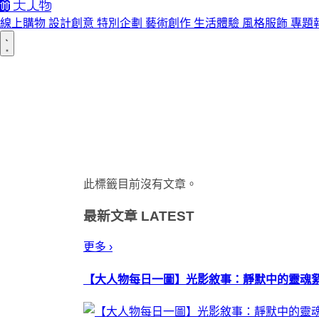
線上購物
設計創意
特別企劃
藝術創作
生活體驗
風格服飾
專題
此標籤目前沒有文章。
最新文章
LATEST
更多 ›
【大人物每日一圖】光影敘事：靜默中的靈魂