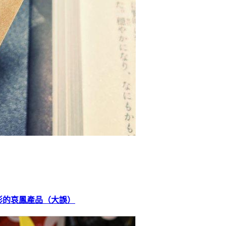
形的哀鳳產品（大誤）