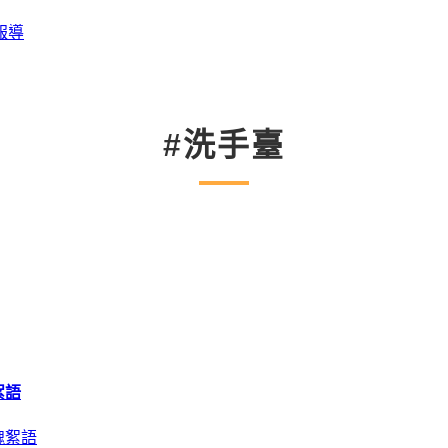
報導
#洗手臺
絮語