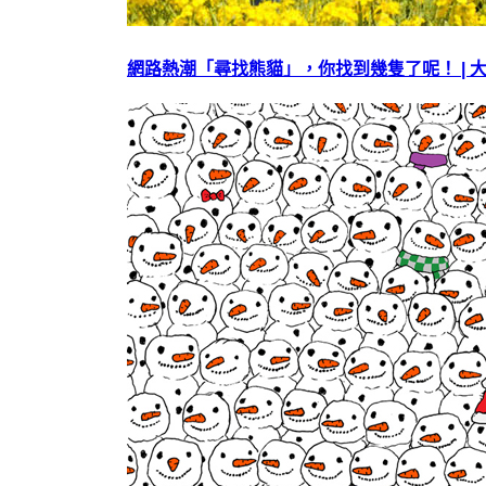
網路熱潮「尋找熊貓」，你找到幾隻了呢！ | 