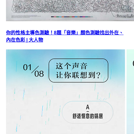
你的性格主導色測驗！8題「音樂」顏色測驗找出外在、
內在色彩 | 大人物