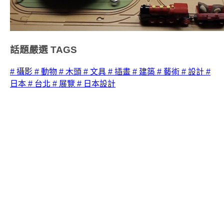
話題嚴選
TAGS
# 攝影
# 動物
# 木頭
# 文具
# 插畫
# 建築
# 藝術
# 設計
#
日本
# 台北
# 展覽
# 日本設計