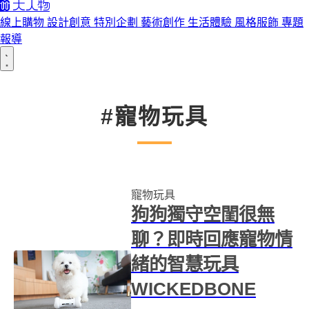
線上購物
設計創意
特別企劃
藝術創作
生活體驗
風格服飾
專題
報導
#寵物玩具
寵物玩具
狗狗獨守空閨很無
聊？即時回應寵物情
緒的智慧玩具
WICKEDBONE