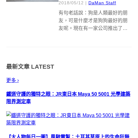
2018/05/12
|
DaMan Staff
有句老話說：狗是人類最好的朋
友，可是什麼才是狗狗最好的朋
友呢。現在有一家公司推出了世
界上第一款狗狗完全互動的寵物
智慧玩具 WICKEDBONE。在主
人不在家的時候，
WICKEDBONE 有望成為你毛茸
最新文章
LATEST
茸的朋友需要的情感支持，他擁
有專用 Ap...
更多 ›
鐵道守護的獨特之眼：JR東日本 Maya 50 5001 光學建築
限界測定車
【大人物每日一圖】風馳電掣：土耳其草原上的生命狂舞