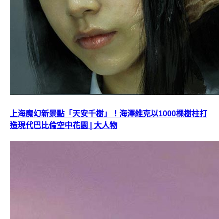
上海魔幻新景點「天安千樹」！海澤維克以1000棵樹柱打
造現代巴比倫空中花園 | 大人物