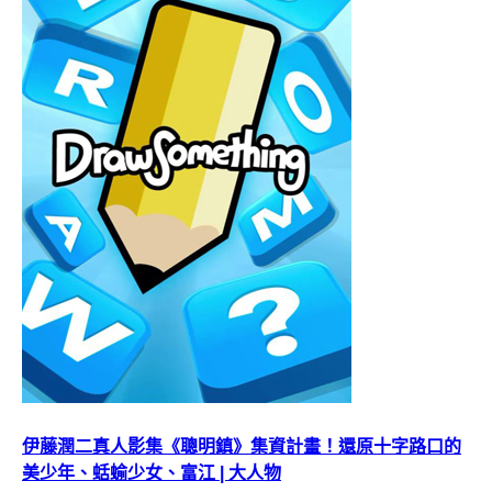
伊藤潤二真人影集《聰明鎮》集資計畫！還原十字路口的
美少年、蛞蝓少女、富江 | 大人物