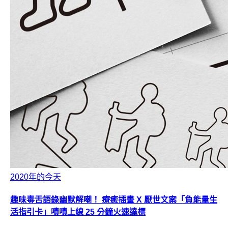
2020年的今天
趣味毒舌語錄幽默解嘲！ 療癒插畫 X 厭世文案「負能量生
活指引卡」嘖嘖上線 25 分鐘火速達標