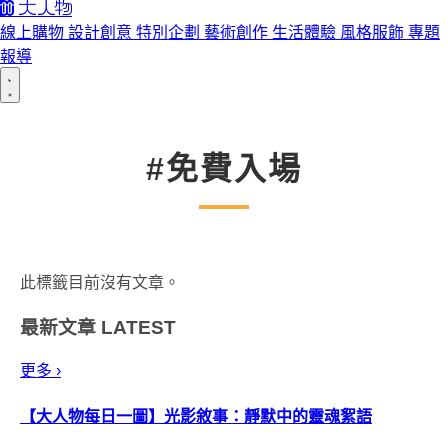
線上購物
設計創意
特別企劃
藝術創作
生活體驗
風格服飾
專題
報導
#免費入場
此標籤目前沒有文章。
最新文章
LATEST
更多 ›
【大人物每日一圖】光影敘事：靜默中的靈魂絮語