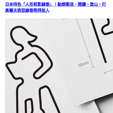
日本特色「人形剪影線香」！點燃衝浪、閱讀、登山、打
高爾夫造型線香祭拜故人