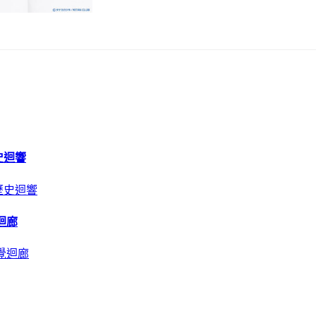
史迴響
迴廊