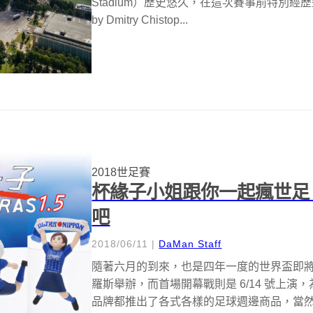
Stadium）歷史悠久，在這次賽事前特別經歷整修。（P
by Dmitry Chistop...
2018世足賽
杯緣子小姐跟你一起瘋世足
吧
2018/06/11
|
DaMan Staff
隨著六月的到來，也是四年一度的世界盃即將展
羅斯舉辦，而首場開幕戰則是 6/14 號上
品牌都推出了各式各樣的足球週邊商品，當然，