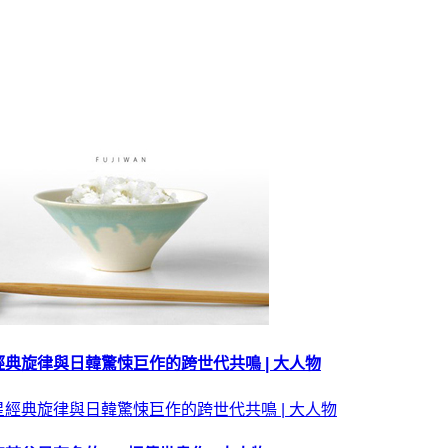
典旋律與日韓驚悚巨作的跨世代共鳴 | 大人物