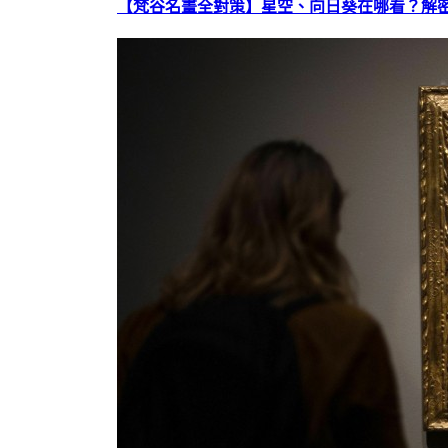
【梵谷名畫全對策】星空、向日葵在哪看？解密梵谷