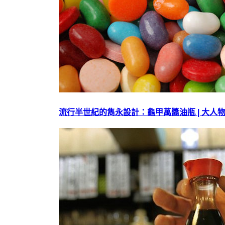
流行半世紀的雋永設計：龜甲萬醬油瓶 | 大人