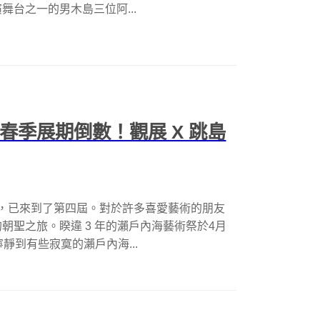
台之一的男木島三位阿...
春季展期倒數！觀展 X 跳島
9 年，已來到了第四屆。對於許多喜愛藝術的朋友
朝聖之旅。睽違 3 年的瀨戶內海藝術祭於4月
靜到有些寂寞的瀨戶內海...