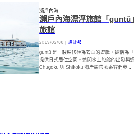
瀨戶內海
瀨戶內海漂浮旅館「gunt
旅館
2019/02/08
|
設計邦
guntû 是一艘裝修極為奢華的遊艇，被稱為
提供日式居住空間。這間水上旅館的出發與返航均在
Chugoku 與 Shikoku 海岸線帶著乘客們參...