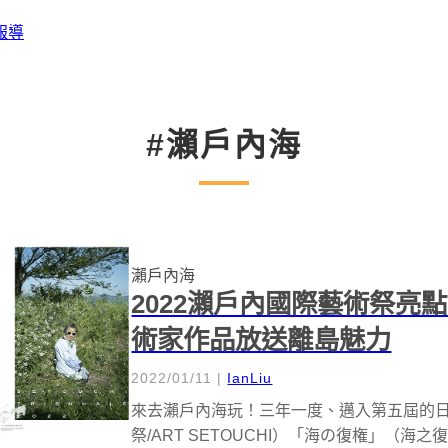
報導
#瀨戶內海
瀨戶內海
2022瀨戶內國際藝術祭亮
術家作品放送離島魅力
2022/01/11
|
IanLiu
來去瀨戶內海玩！三年一度、邁入第五屆的日
祭/ART SETOUCHI）「海の復権」（海