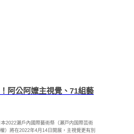
點！阿公阿嬤主視覺、71組藝
本2022瀨戶內國際藝術祭（瀬戸内国際芸術
之復權）將在2022年4月14日開展，主視覺更有別