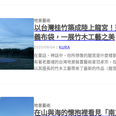
地景藝術
以台灣桂竹築成陸上龍宮！
義布袋，一展竹木工藝之美
2020/08/04
|
KURA
在童話、神話中，你所想像的龍宮是什麼樣
有著老靈魂的台灣地景裝置藝術家范承宗，在 
以其擅長的竹木工藝帶來了最新的作品〈龍宮〉
地景藝術
在山與海的懷抱裡看見「南