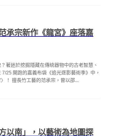
范承宗新作《龍宮》座落嘉
貌？著迷於挖掘隱藏在傳統器物中的古老智慧、
7/25 開跑的嘉義布袋《追光逐影藝術季》中，
！ 擅長竹工藝的范承宗，曾以邵...
方以南」，以藝術為地圖探