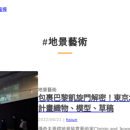
報導
#地景藝術
地景藝術
包裹巴黎凱旋門解密！東京21_2
計畫織物、模型、草稿
2022/06/21
|
hsiun
傳奇夫妻檔地景裝置藝術家Christo and Je