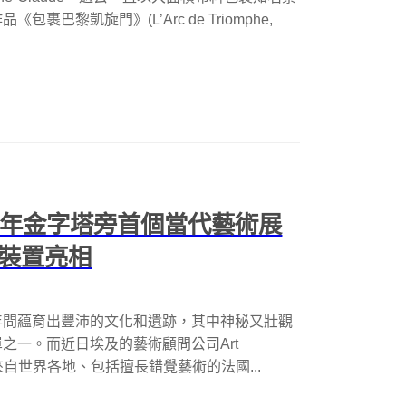
黎凱旋門》(L’Arc de Triomphe,
0年金字塔旁首個當代藝術展
術裝置亮相
年間藴育出豐沛的文化和遺跡，其中神秘又壯觀
之一。而近日埃及的藝術顧問公司Art
來自世界各地、包括擅長錯覺藝術的法國...