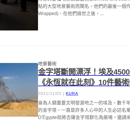
點的大型地景藝術而聞名，他們的最後一個作品《包裹巴
Wrapped)，在他們過世之後，...
地景藝術
金字塔斷開漂浮！埃及450
《永恆就在此刻》10件藝
2021/11/03
|
KURA
身為人類重要文明發源地之一的埃及，數千
的金字塔，一直是許多人心中的人生必訪名單
D'Égypte就將吉薩金字塔群化為展場，邀請