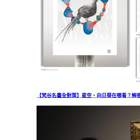
【梵谷名畫全對策】星空、向日葵在哪看？解密梵谷