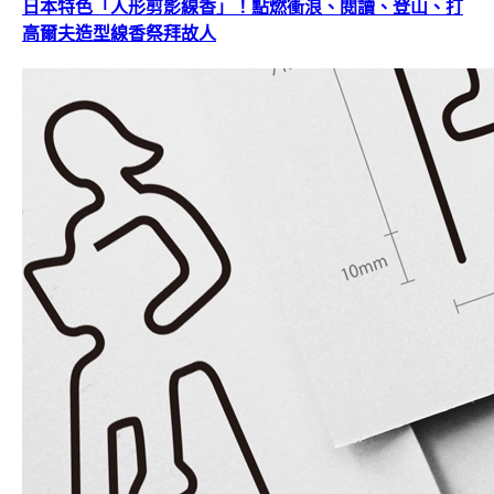
日本特色「人形剪影線香」！點燃衝浪、閱讀、登山、打
高爾夫造型線香祭拜故人