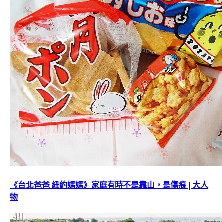
《台北爸爸 紐約媽媽》家庭有時不是靠山，是傷痕 | 大人
物