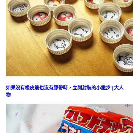
如果沒有橡皮筋也沒有膠帶時，立刻封裝的小撇步 | 大人
物