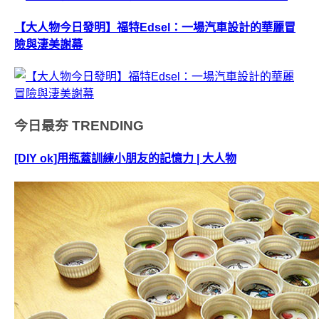
【大人物今日發明】福特Edsel：一場汽車設計的華麗冒
險與淒美謝幕
今日最夯
TRENDING
[DIY ok]用瓶蓋訓練小朋友的記憶力 | 大人物