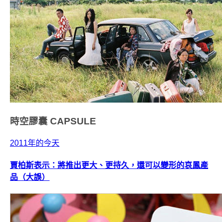
時空膠囊
CAPSULE
2011年的今天
賈柏斯表示：將推出更大、更持久，還可以變形的哀鳳產
品（大誤）