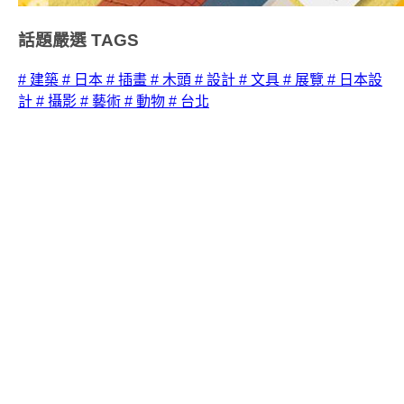
話題嚴選
TAGS
# 建築
# 日本
# 插畫
# 木頭
# 設計
# 文具
# 展覽
# 日本設
計
# 攝影
# 藝術
# 動物
# 台北