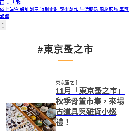
線上購物
設計創意
特別企劃
藝術創作
生活體驗
風格服飾
專題
報導
#東京蚤之市
東京蚤之市
11月「東京蚤之市」
秋季骨董市集，來場
古道具與雜貨小巡
禮！