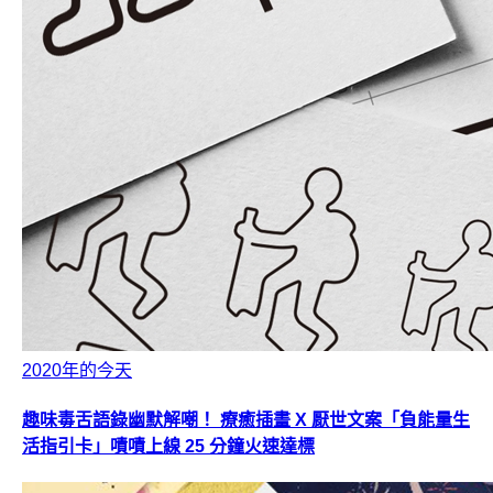
2020年的今天
趣味毒舌語錄幽默解嘲！ 療癒插畫 X 厭世文案「負能量生
活指引卡」嘖嘖上線 25 分鐘火速達標