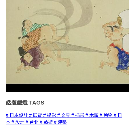
話題嚴選
TAGS
# 日本設計
# 展覽
# 攝影
# 文具
# 插畫
# 木頭
# 動物
# 日
本
# 設計
# 台北
# 藝術
# 建築