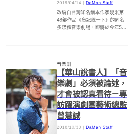
2019/04/14
|
DaMan Staff
改編自台灣知名繪本作家幾米第
48部作品《忘記親一下》的同名
多媒體音樂劇場，即將於今年5
月，在淡水雲門首度劇場登場。
日前在boven雜誌圖書館，舉辦媒
體見面會，初次公布精彩片段。
森焱堂創意創辦人許文煖表示：
音樂劇
「這是一個顛覆以往一般由劇
【華山說書人】「音
團、舞團...
樂劇」必須被論述，
才會被認真看待－專
訪躍演劇團藝術總監
曾慧誠
2018/10/30
|
DaMan Staff