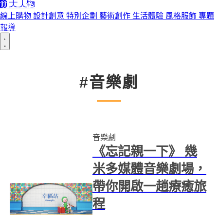
線上購物
設計創意
特別企劃
藝術創作
生活體驗
風格服飾
專題
報導
#音樂劇
音樂劇
《忘記親一下》 幾
米多媒體音樂劇場，
帶你開啟一趟療癒旅
程