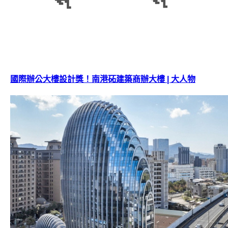
國際辦公大樓設計獎！南港砳建築商辦大樓 | 大人物