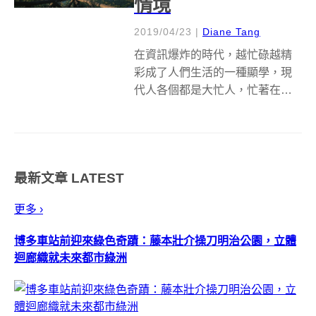
情境
2019/04/23
|
Diane Tang
在資訊爆炸的時代，越忙碌越精
彩成了人們生活的一種顯學，現
代人各個都是大忙人，忙著在職
場上衝鋒、忙著休閒時間享受、
忙著與三五好友探索變化快速的
世界，數位行動時代下可想見的
是，人們待在家的時間一個比一
最新文章
LATEST
個短，居家彷彿僅是用來睡眠的
棲身之所，那麼，...
更多 ›
博多車站前迎來綠色奇蹟：藤本壯介操刀明治公園，立體
迴廊織就未來都市綠洲