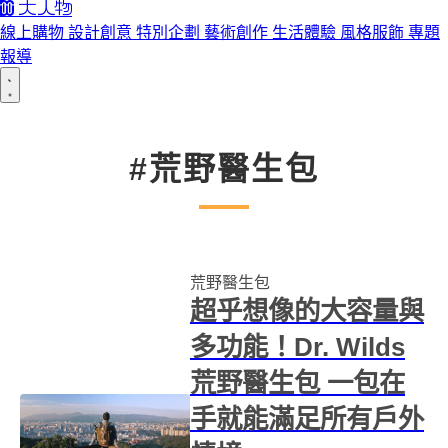
線上購物
設計創意
特別企劃
藝術創作
生活體驗
風格服飾
專題
報導
#荒野醫生包
荒野醫生包
超乎想像的大容量與
多功能！Dr. Wilds
荒野醫生包 一包在
手就能滿足所有戶外