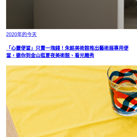
2020年的今天
「心靈便當」只賣一塊錢！朱銘美術館推出藝術展專用便
當，邀你到金山逛夏夜美術館、看光雕秀