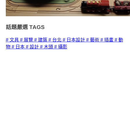
話題嚴選
TAGS
# 文具
# 展覽
# 建築
# 台北
# 日本設計
# 藝術
# 插畫
# 動
物
# 日本
# 設計
# 木頭
# 攝影