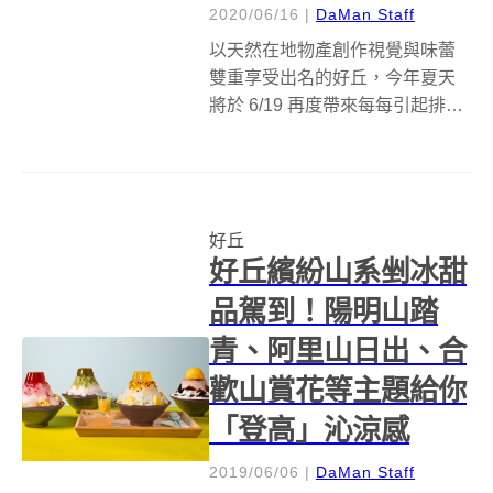
2020/06/16
|
DaMan Staff
以天然在地物產創作視覺與味蕾
雙重享受出名的好丘，今年夏天
將於 6/19 再度帶來每每引起排隊
風潮的超消暑「山系冰品」系
列：「好丘信義店」將推出以台
灣山岳玉山、阿里山、陽明山、
合歡山為名的「山系剉冰」，聚
好丘
集各式最受歡迎的夏季果物及茶
好丘繽紛山系剉冰甜
品口味，今...
品駕到！陽明山踏
青、阿里山日出、合
歡山賞花等主題給你
「登高」沁涼感
2019/06/06
|
DaMan Staff