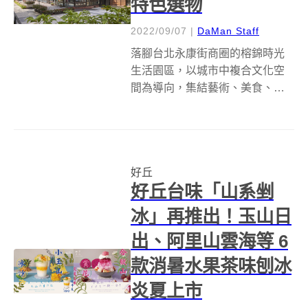
特色選物
2022/09/07
|
DaMan Staff
落腳台北永康街商圈的榕錦時光
生活園區，以城市中複合文化空
間為導向，集結藝術、美食、生
活、親子體驗等品牌，其中好丘
全新店型「On The Road在路
上」也進駐園區，不僅是園區中
唯一的360度全採光玻璃屋建築，
好丘
更翻玩人氣名物厚醬貝果，創新
好丘台味「山系剉
升級...
冰」再推出！玉山日
出、阿里山雲海等 6
款消暑水果茶味刨冰
炎夏上市