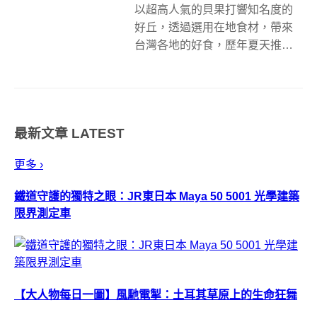
以超高人氣的貝果打響知名度的
好丘，透過選用在地食材，帶來
台灣各地的好食，歷年夏天推出
的冰品也深受消費者喜愛，繼
2018 年首次推出山系剉冰引發搶
拍熱潮，今年，好丘山系冰品也
強力回歸，將台灣獨特地景帶進
最新文章
LATEST
甜點之中，於 6/7 開賣四大山系剉
冰...
更多 ›
鐵道守護的獨特之眼：JR東日本 Maya 50 5001 光學建築
限界測定車
【大人物每日一圖】風馳電掣：土耳其草原上的生命狂舞