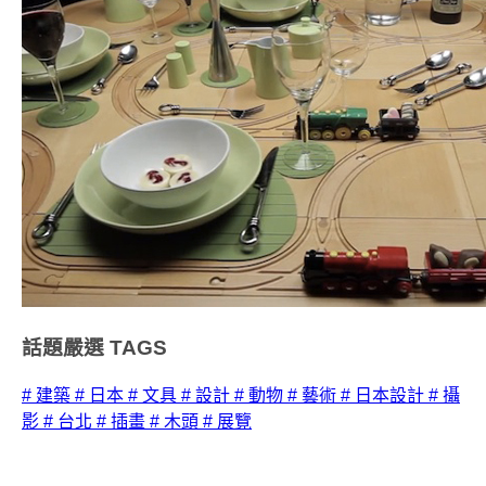
話題嚴選
TAGS
# 建築
# 日本
# 文具
# 設計
# 動物
# 藝術
# 日本設計
# 攝
影
# 台北
# 插畫
# 木頭
# 展覽