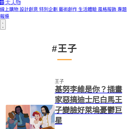
線上購物
設計創意
特別企劃
藝術創作
生活體驗
風格服飾
專題
報導
#王子
王子
基努李維是你？插畫
家惡搞迪士尼白馬王
子變臉好萊塢憂鬱巨
星