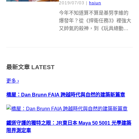
2019/07/03
|
hsiun
今年不知道算不算是基努李維的
爆發年？從《捍衛任務3》裡強大
又帥氣的殺神，到《玩具總動員
4》中自滿又帶點喜感的公爵，甚
至還有傳聞他會在漫威世界中參
一腳，或是成為新一代的金鋼
狼，這些超人氣的表現，不免讓
最新文章
LATEST
人想到當年他以《捍衛戰警》走
紅時的模樣，然...
更多 ›
橋屋：Dan Brunn FAIA 跨越時代與自然的建築新篇章
鐵道守護的獨特之眼：JR東日本 Maya 50 5001 光學建築
限界測定車