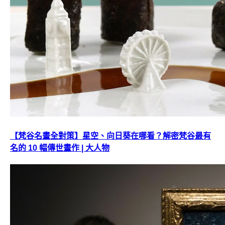
【梵谷名畫全對策】星空、向日葵在哪看？解密梵谷最有
名的 10 幅傳世畫作 | 大人物