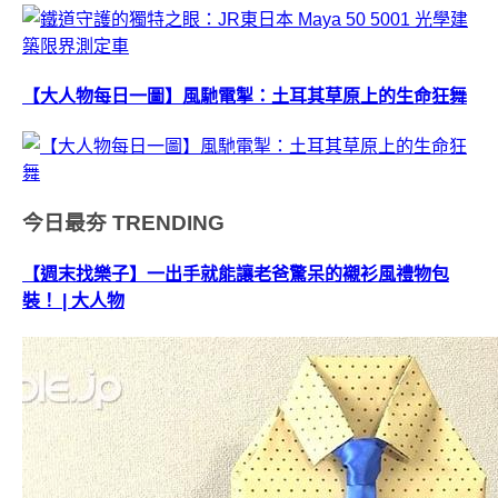
【大人物每日一圖】風馳電掣：土耳其草原上的生命狂舞
今日最夯
TRENDING
【週末找樂子】一出手就能讓老爸驚呆的襯衫風禮物包
裝！ | 大人物