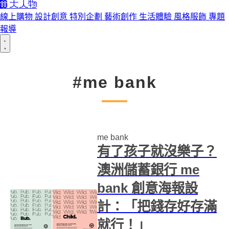
線上購物
設計創意
特別企劃
藝術創作
生活體驗
風格服飾
專題
報導
#me bank
me bank
有了孩子就沒樂子？
澳洲儲蓄銀行 me
bank 創意海報設
計：「把錢存好存滿
就行！」