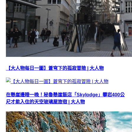
【大人物每日一圖】蒼穹下的孤寂冒險 | 大人物
在懸崖邊睡一晚！秘魯懸崖飯店「Skylodge」攀岩400公
尺才能入住的天空玻璃屋旅宿 | 大人物