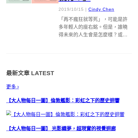
2019/10/15
|
Cindy Chen
「再不瘋狂就等死」，可能是許
多年輕人的座右銘。但是，誰曉
得未來的人生會是怎麼樣？或許
你已是一個孩子的爸、整天餵奶
哄孩子的媽，一夕間從夜夜笙歌
的遊子變成扛起家庭的熟男。面
對「我真的預備好要組建一個家
最新文章
LATEST
了嗎？」這個問題，答案是沒有
也無妨，當孩子來...
更多 ›
【大人物每日一圖】倫敦艦影：彩虹之下的歷史迴響
【大人物每日一圖】 光影織夢，超現實的視覺迴廊