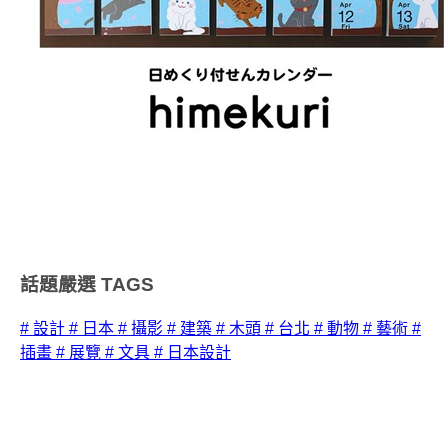
話題嚴選
TAGS
# 設計
# 日本
# 攝影
# 建築
# 木頭
# 台北
# 動物
# 藝術
#
插畫
# 展覽
# 文具
# 日本設計