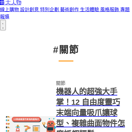
線上購物
設計創意
特別企劃
藝術創作
生活體驗
風格服飾
專題
報導
#關節
關節
機器人的超強大手
掌！12 自由度靈巧
末端向量吸爪讓球
型、複雜曲面物件怎