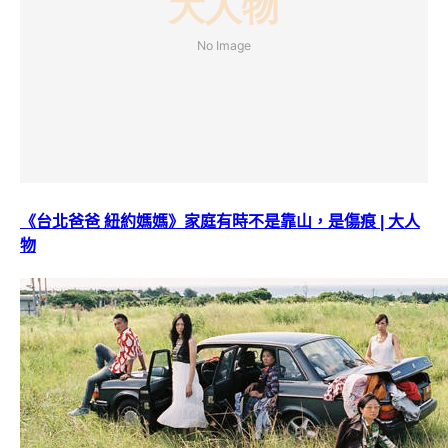
《台北爸爸 紐約媽媽》家庭有時不是靠山，是傷痕 | 大人
物