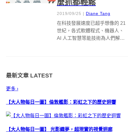
麼抓都輕鬆
2019/09/25
|
Diane Tang
在科技發展速度已超乎想像的 21
世紀，各式軟體程式、機器人、
AI 人工智慧等能技術為人們解決
的問題越來越多，有時生活甚至
置身科幻電影一般，需要運算、
操作的工作，越來越常見就這麼
「一鍵」解決，就連人類輔助生
最新文章
LATEST
活大小事的萬能雙手，也有了替
身的存...
更多 ›
【大人物每日一圖】倫敦艦影：彩虹之下的歷史迴響
【大人物每日一圖】 光影織夢，超現實的視覺迴廊