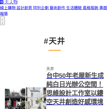
線上購物
設計創意
特別企劃
藝術創作
生活體驗
風格服飾
專題
報導
#天井
天井
台中50年老屋新生成
純白日光辦公空間！
思維設計工作室以鏤
空天井創造好感環境