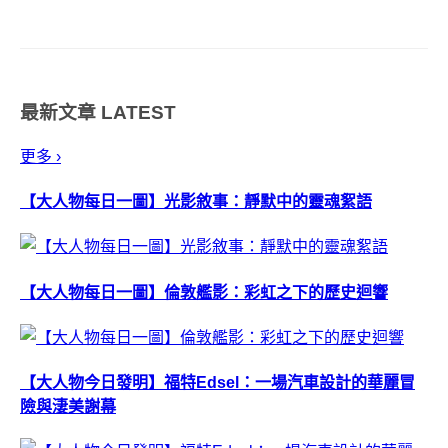
Architects 重建再造，鑑於屋主期
盼新宅具備文化特色、綠意景觀
與居家隱私，團隊擷取傳統韓屋
主要印記，如內庭、屋簷與架空
最新文章
LATEST
結構做為設計元素。 ...
更多 ›
【大人物每日一圖】光影敘事：靜默中的靈魂絮語
【大人物每日一圖】倫敦艦影：彩虹之下的歷史迴響
【大人物今日發明】福特Edsel：一場汽車設計的華麗冒
險與淒美謝幕