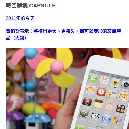
時空膠囊
CAPSULE
2011年的今天
賈柏斯表示：將推出更大、更持久，還可以變形的哀鳳產
品（大誤）