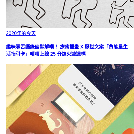
2020年的今天
趣味毒舌語錄幽默解嘲！ 療癒插畫 X 厭世文案「負能量生
活指引卡」嘖嘖上線 25 分鐘火速達標