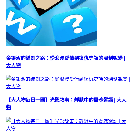
金銀淑的編劇之路：從浪漫愛情到復仇史詩的深刻蛻變 |
大人物
【大人物每日一圖】光影敘事：靜默中的靈魂絮語 | 大人
物