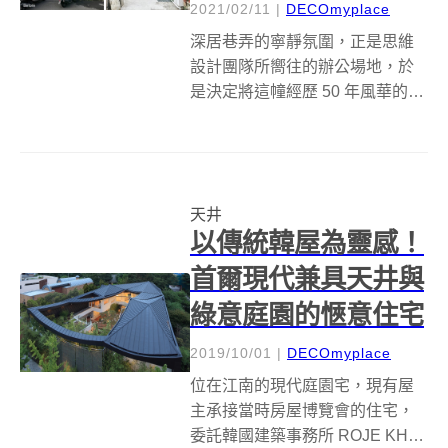
2021/02/11
|
DECOmyplace
深居巷弄的寧靜氛圍，正是思維
設計團隊所嚮往的辦公場地，於
是決定將這幢經歷 50 年風華的老
屋脫胎換骨，在不大幅修改既有
格局狀況下，卸下二樓鐵窗與陽
台樓板，並保留前院空白，以純
白開放姿態奪去巷弄焦點，好似
天井
像行經路人致上最清爽的招呼！
以傳統韓屋為靈感！
如今我們...
首爾現代兼具天井與
綠意庭園的愜意住宅
2019/10/01
|
DECOmyplace
位在江南的現代庭園宅，現有屋
主承接當時房屋博覽會的住宅，
委託韓國建築事務所 ROJE KHM