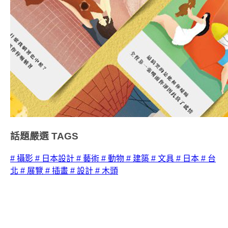
話題嚴選
TAGS
# 攝影
# 日本設計
# 藝術
# 動物
# 建築
# 文具
# 日本
# 台
北
# 展覽
# 插畫
# 設計
# 木頭