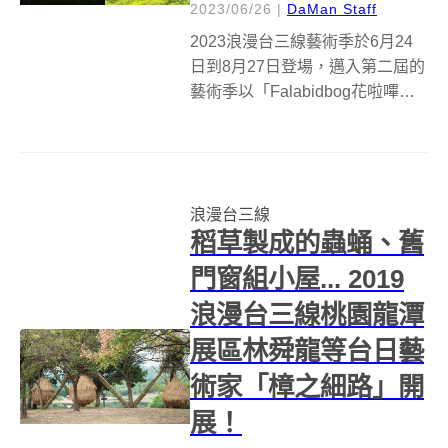
2023/06/26
|
DaMan Staff
2023浪漫台三線藝術季於6月24
日到8月27日登場，邁入第二屆的
藝術季以「Falabidbog花啦嗶
啵」作為策展主題，並以3大主題
「藝術策展」、「設計導入」、
「飲食實驗計畫」，翻轉大眾對
客家文化質樸保守的既定印象；
浪漫台三線
主視覺設計則由金馬、金曲...
稻草製成的蟲蛹、舊
門窗組小屋... 2019
浪漫台三線桃園龍潭
展區林舜龍等台日藝
術家「樟之細路」開
展！