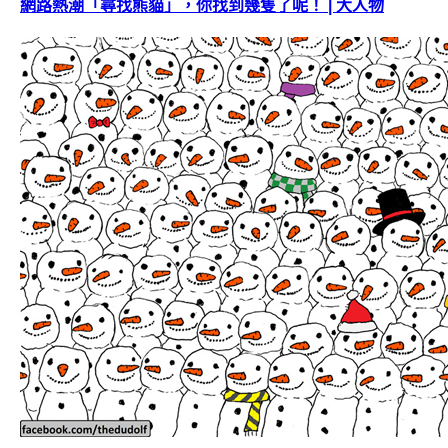
網路熱潮「尋找熊貓」，你找到幾隻了呢！ | 大人物