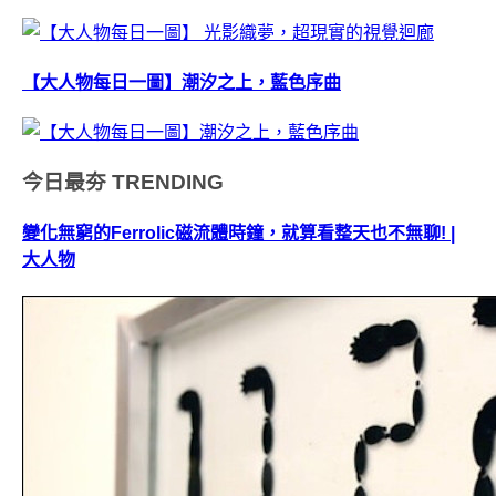
【大人物每日一圖】潮汐之上，藍色序曲
今日最夯
TRENDING
變化無窮的Ferrolic磁流體時鐘，就算看整天也不無聊! |
大人物