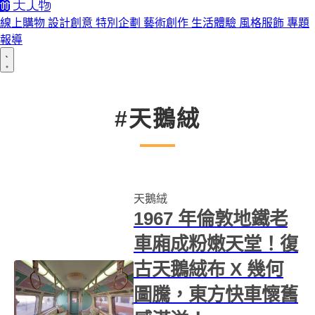
線上購物
設計創意
特別企劃
藝術創作
生活體驗
風格服飾
專題
報導
#天鵝絨
天鵝絨
1967 年倫敦地鐵老
車廂成粉嫩天堂！復
古天鵝絨布 X 幾何
圖騰，東方快車懷舊