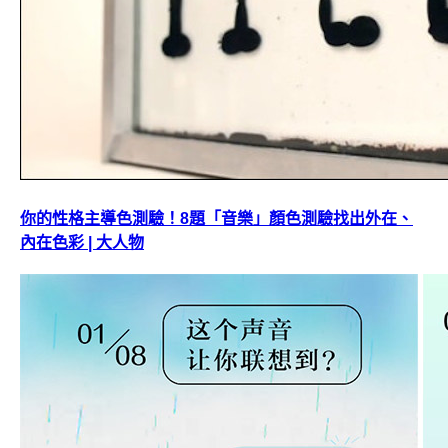
你的性格主導色測驗！8題「音樂」顏色測驗找出外在、
內在色彩 | 大人物