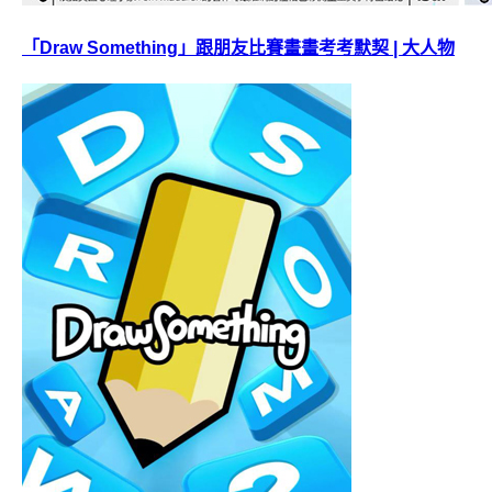
「Draw Something」跟朋友比賽畫畫考考默契 | 大人物