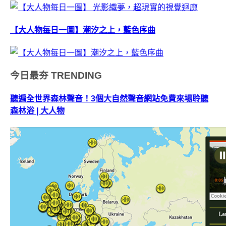
【大人物每日一圖】潮汐之上，藍色序曲
今日最夯
TRENDING
聽遍全世界森林聲音！3個大自然聲音網站免費來場聆聽
森林浴 | 大人物