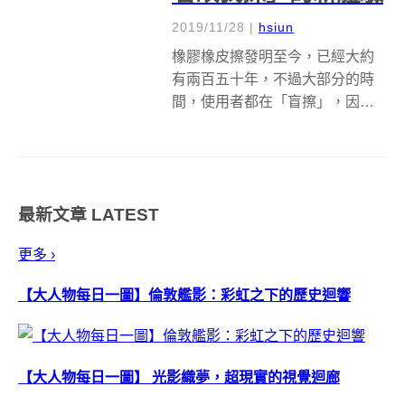
2019/11/28
|
hsiun
橡膠橡皮擦發明至今，已經大約
有兩百五十年，不過大部分的時
間，使用者都在「盲擦」，因為
要視線拐個彎、繞個圈才能看得
到自己在擦什麼。大阪文具公司
Seed 花了好幾年的時間，終於開
發出半透明的橡皮擦 Clear
最新文章
LATEST
Radar，使用者的視線可以直接...
更多 ›
【大人物每日一圖】倫敦艦影：彩虹之下的歷史迴響
【大人物每日一圖】 光影織夢，超現實的視覺迴廊