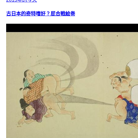
古日本的奇特嗜好？屁合戦絵巻