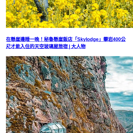
在懸崖邊睡一晚！秘魯懸崖飯店「Skylodge」攀岩400公
尺才能入住的天空玻璃屋旅宿 | 大人物