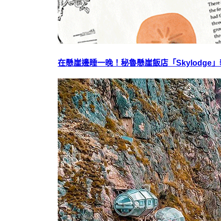
在懸崖邊睡一晚！秘魯懸崖飯店「Skylodge」