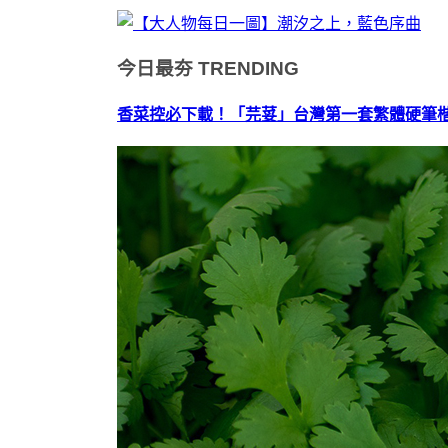
今日最夯
TRENDING
香菜控必下載！「芫荽」台灣第一套繁體硬筆楷書