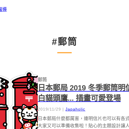
報導
#郵筒
郵筒
日本郵局 2019 冬季郵
白貓頭鷹... 插畫可愛登場
2019/11/29
|
Japaholic
日本郵局什麼都厲害，連明信片也可以有各
大家又可以準備收集啦！貼心的主題設計讓