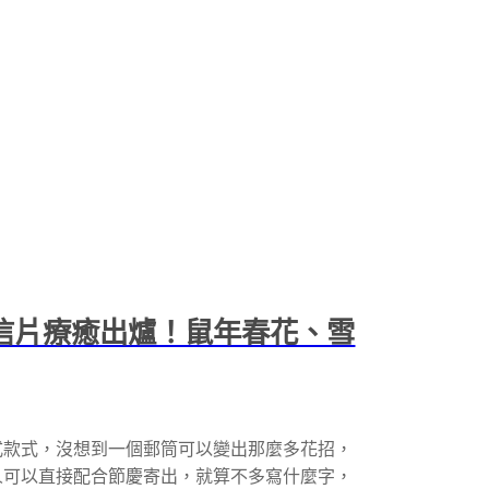
筒明信片療癒出爐！鼠年春花、雪
式款式，沒想到一個郵筒可以變出那麼多花招，
人可以直接配合節慶寄出，就算不多寫什麼字，