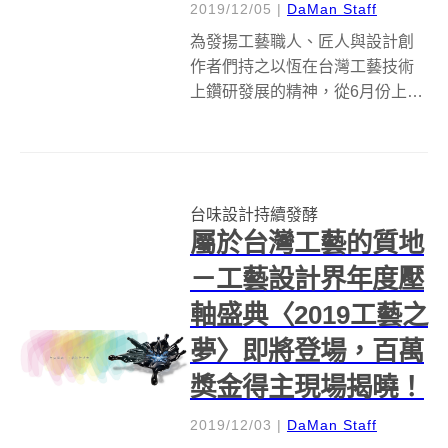
2019/12/05
|
DaMan Staff
為發揚工藝職人、匠人與設計創
作者們持之以恆在台灣工藝技術
上鑽研發展的精神，從6月份上線
便受到關注的「大人物特企－台
味設計發酵」即將實體化了！以
「台味設計持續發酵」為題，大
人物此次與2019年新藝商號聯名
台味設計持續發酵
合作，共同於新光三越台北、台
屬於台灣工藝的質地
南與台中巡...
－工藝設計界年度壓
軸盛典〈2019工藝之
夢〉即將登場，百萬
獎金得主現場揭曉！
2019/12/03
|
DaMan Staff