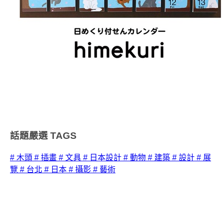
話題嚴選
TAGS
# 木頭
# 插畫
# 文具
# 日本設計
# 動物
# 建築
# 設計
# 展
覽
# 台北
# 日本
# 攝影
# 藝術