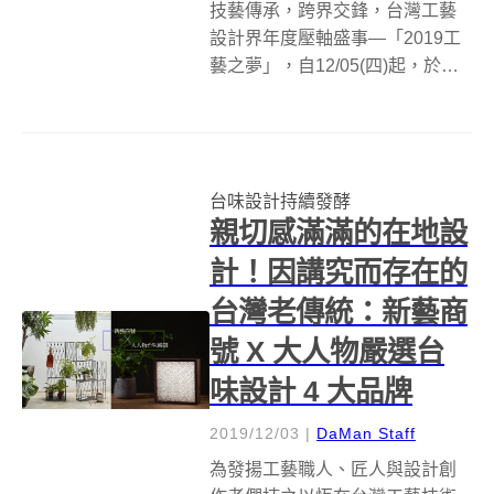
技藝傳承，跨界交鋒，台灣工藝
設計界年度壓軸盛事—「2019工
藝之夢」，自12/05(四)起，於新
光三越台北信義新天地A9 9F、台
南新天地6F及台中中港店10F巡
迴展出。由文化部指導，國立臺
灣工藝研究發展中心、財團法人
台味設計持續發酵
新光三越文教基金會與新...
親切感滿滿的在地設
計！因講究而存在的
台灣老傳統：新藝商
號 X 大人物嚴選台
味設計 4 大品牌
2019/12/03
|
DaMan Staff
為發揚工藝職人、匠人與設計創