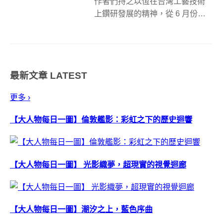
作者們持之以恆在台灣工藝技術
上鑽研發展的精神，從 6 月份上
線便受到關注的「大人物特企-台
味設計發酵」即將實體化了！以
「台味設計持續發酵」為題，大
人物與 2019 年新藝商號聯名合
最新文章
LATEST
作，共同於新光三越台北、台南
與台...
更多 ›
【大人物每日一圖】倫敦艦影：彩虹之下的歷史迴響
【大人物每日一圖】 光影織夢，超現實的視覺迴廊
【大人物每日一圖】潮汐之上，藍色序曲