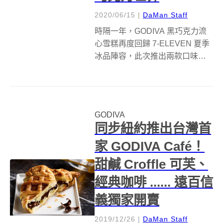
2020/06/15
|
DaMan Staff
時隔一年，GODIVA 黑巧克力流
心雪糕再度回歸 7-ELEVEN 夏季
冰品陣容，此次推出兩款口味，
首推英式經典的「 GODIVA 伯爵
茶杏仁黑巧流心雪糕」，以及全
新升級 2.0 版本的「 GODIVA 夏
威夷果仁黑巧流心雪糕」。全台
GODIVA
限量 ...
同步紐約推出台灣首
家 GODIVA Café！
甜鹹 Croffle 可芙、
經典咖啡 ...... 遠百信
義獨家開賣
2019/12/26
|
DaMan Staff