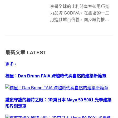
享譽全球的比利時皇室御用巧克
力品牌 GODIVA，在甜蜜的十二
月進駐遠百信義，同步紐約推出
台灣第一家 GODIVA Café ，並推
出獨家新品-可芙（Croiffle）。香
郁濃醇的巧克力結合酥脆可頌及
格子鬆餅外觀的雙重口感，就是
最新文章
LATEST
要讓消費者每...
更多 ›
橋屋：Dan Brunn FAIA 跨越時代與自然的建築新篇章
鐵道守護的獨特之眼：JR東日本 Maya 50 5001 光學建築
限界測定車