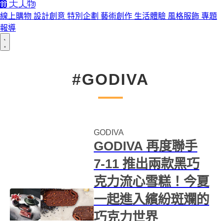
線上購物
設計創意
特別企劃
藝術創作
生活體驗
風格服飾
專題
報導
#GODIVA
GODIVA
GODIVA 再度聯手
7-11 推出兩款黑巧
克力流心雪糕！今夏
一起進入繽紛斑斕的
巧克力世界