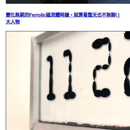
變化無窮的Ferrolic磁流體時鐘，就算看整天也不無聊! |
大人物