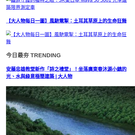
【大人物每日一圖】風馳電掣：土耳其草原上的生命狂舞
今日最夯
TRENDING
安藤忠雄教堂新作「詩之禮堂」！坐落廣東春沐源小鎮的
光、水與綠意極簡建築 | 大人物