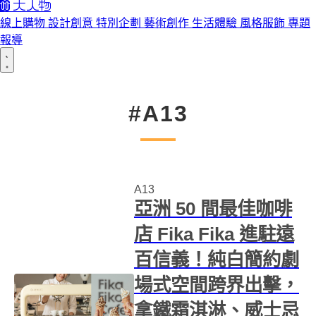
線上購物
設計創意
特別企劃
藝術創作
生活體驗
風格服飾
專題
報導
#A13
A13
亞洲 50 間最佳咖啡
店 Fika Fika 進駐遠
百信義！純白簡約劇
場式空間跨界出擊，
拿鐵霜淇淋、威士忌