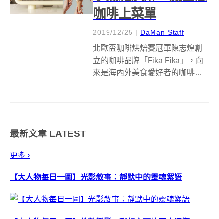
咖啡上菜單
2019/12/25
|
DaMan Staff
北歐盃咖啡烘焙賽冠軍陳志煌創
立的咖啡品牌「Fika Fika」，向
來是海內外美食愛好者的咖啡勝
地，不僅獲選為亞洲 50 間最佳咖
啡店，還是諸多美食家，像是東
京米其林二星餐廳 Florilège 主廚
川手寬康、日本食評家マツキー
最新文章
LATEST
牧元等人，造訪...
更多 ›
【大人物每日一圖】光影敘事：靜默中的靈魂絮語