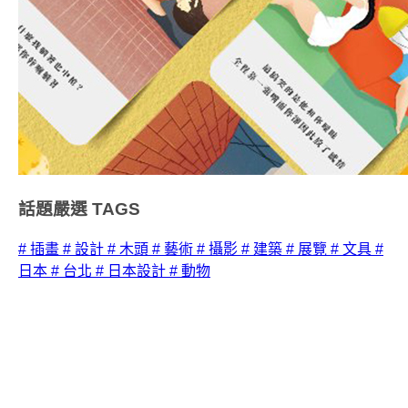
話題嚴選
TAGS
# 插畫
# 設計
# 木頭
# 藝術
# 攝影
# 建築
# 展覽
# 文具
#
日本
# 台北
# 日本設計
# 動物