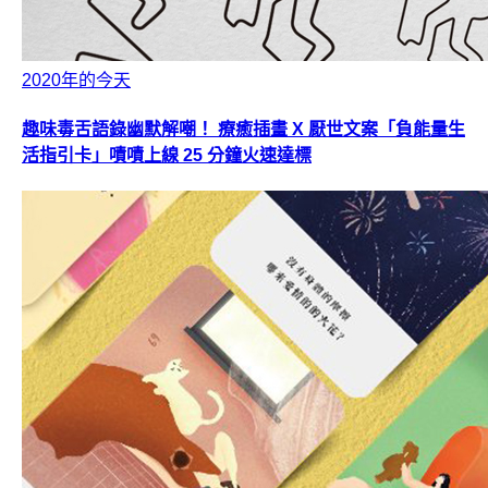
2020年的今天
趣味毒舌語錄幽默解嘲！ 療癒插畫 X 厭世文案「負能量生
活指引卡」嘖嘖上線 25 分鐘火速達標