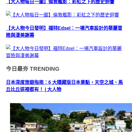
【大人物每日一圖】倫敦艦影：彩虹之下的歷史迴響
【大人物今日發明】福特Edsel：一場汽車設計的華麗冒
險與淒美謝幕
今日最夯
TRENDING
日本深度旅遊指南：6 大隱藏版日本景點，天空之城、馬
丘比丘這裡都有！ | 大人物