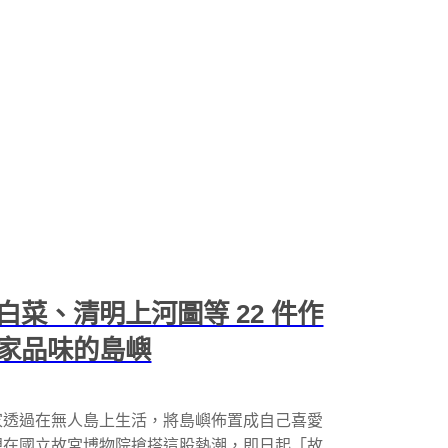
菜、清明上河圖等 22 件作
家品味的島嶼
家透過在無人島上生活，將島嶼佈置成自己喜愛
現在國立故宮博物院搶搭這股熱潮，即日起「故