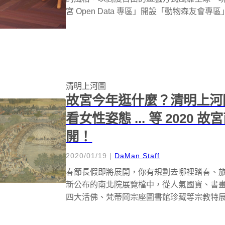
宮 Open Data 專區」開設「動物森友會專區」
清明上河圖
故宮今年逛什麼？清明上河
看女性姿態 ... 等 2020
開！
2020/01/19
|
DaMan Staff
春節長假即將展開，你有規劃去哪裡踏春、
新公布的南北院展覽檔中，從人氣國寶、書
四大活佛、梵蒂岡宗座圖書館珍藏等宗教特
喜...