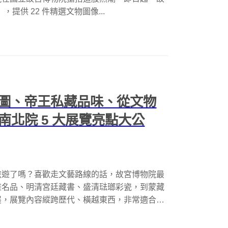
，提供 22 件精選文物圖像...
圖、帝王私藏品味、從文物
 故宮南北院 5 大展覽亮點大公
旅遊了嗎？喜歡走文藝路線的話，故宮博物院最
畫名品、明清宮廷藏書、盛清琺瑯彩瓷，到蒙藏
展，展覽內容縱跨歷代、橫越東西，非常適合