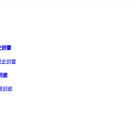
史迴響
迴廊