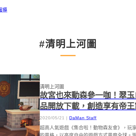
報導
#清明上河圖
清明上河圖
故宮也來動森參一咖！翠玉白
品開放下載，創造享有帝王
2020/05/21
|
DaMan Staff
超高人氣遊戲《集合啦！動物森友會》，玩
的風格，以高度自由的遊戲方式風靡全球。