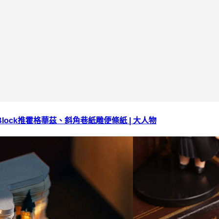
Block推霍格華茲、斜角巷紙雕便條紙 | 大人物