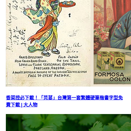
香菜控必下載！「芫荽」台灣第一套繁體硬筆楷書字型免
費下載 | 大人物