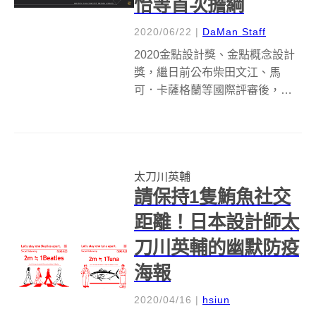
怡等首次擔綱
2020/06/22
|
DaMan Staff
2020金點設計獎、金點概念設計
獎，繼日前公布柴田文江、馬
可．卡薩格蘭等國際評審後，完
整公開評審團陣容！今年兩獎項
集結來自15國／地區的海內外設
計專家，包括日本知名設計師太
刀川英輔、瑞士平面設計師菲利
太刀川英輔
克斯．法弗利（Felix Pfäffli...
請保持1隻鮪魚社交
距離！日本設計師太
刀川英輔的幽默防疫
海報
2020/04/16
|
hsiun