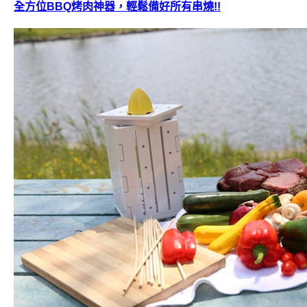
全方位BBQ烤肉神器，輕鬆備好所有串燒!!