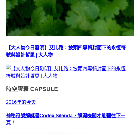
【大人物今日發明】艾比路：披頭四專輯封面下的永恆符
號與設計哲思 | 大人物
時空膠囊
CAPSULE
2016年的今天
神秘符號解謎書Codex Silenda，解開機關才能翻往下一
頁！