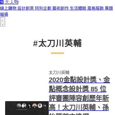
線上購物
設計創意
特別企劃
藝術創作
生活體驗
風格服飾
專題
報導
#太刀川英輔
太刀川英輔
2020金點設計獎、金
點概念設計獎 85 位
評審團陣容創歷年新
高！太刀川英輔、孫