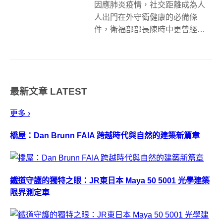
因應肺炎疫情，社交距離成為人
人出門在外守衛健康的必備條
件，衛福部部長陳時中更曾經說
過：「愛有多深，距離就有多
遠」，但如果要拿來量化，可能
就略顯抽象。日本設計師太刀川
英輔（Eisuke Tachikawa）以及
最新文章
LATEST
旗下設計公司 Nosigner，...
更多 ›
橋屋：Dan Brunn FAIA 跨越時代與自然的建築新篇章
鐵道守護的獨特之眼：JR東日本 Maya 50 5001 光學建築
限界測定車