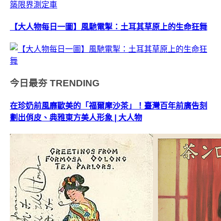
【大人物每日一圖】風馳電掣：土耳其草原上的生命狂舞
今日最夯
TRENDING
在珍奶前風靡歐美的「福爾摩沙茶」！臺灣百年前廣告刻
劃出俏皮、典雅東方美人形象 | 大人物