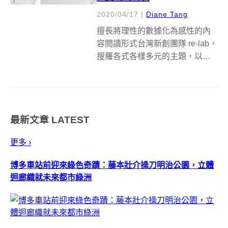
2020/04/17
|
Diane Tang
擅長將理性的數據化為感性的內
容閱讀形式台灣新創團隊 re-lab，
搜羅各式各樣多元的主題，以資
訊圖表的形式，融入設計美學與
創意，使生澀難懂的學問與事實
經過整理，搖身一變成為讓人一
眼就能讀懂的資訊，並理解數據
最新文章
LATEST
的意義。其中，從講究的功夫茶
到街邊...
更多 ›
博多車站前迎來綠色奇蹟：藤本壯介操刀明治公園，立體
迴廊織就未來都市綠洲