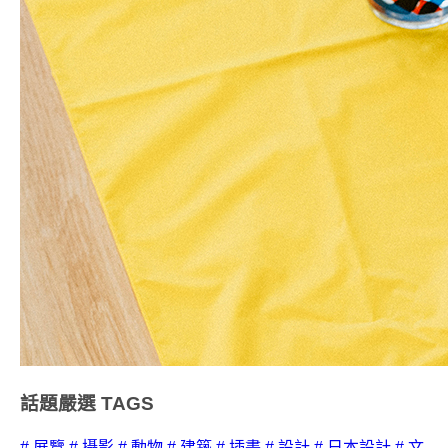
話題嚴選
TAGS
# 展覽
# 攝影
# 動物
# 建築
# 插畫
# 設計
# 日本設計
# 文