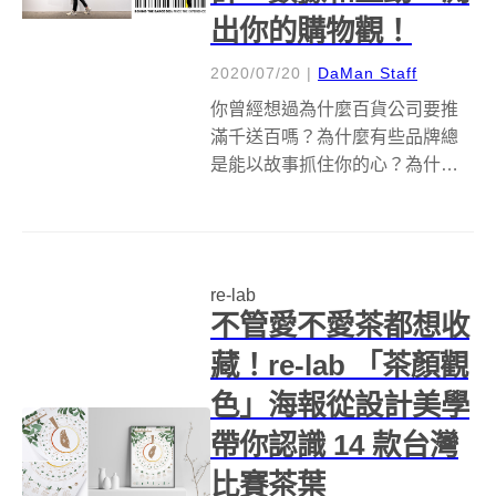
出你的購物觀！
2020/07/20
|
DaMan Staff
你曾經想過為什麼百貨公司要推
滿千送百嗎？為什麼有些品牌總
是能以故事抓住你的心？為什麼
你一定要得到「限量商品」、而
朋友無法抗拒「網友激推好物」
或「Youtuber 開箱」？台灣設計
研究院攜手Re-lab資訊設計團
re-lab
隊，策劃全台第一場以「當代消
不管愛不愛茶都想收
費...
藏！re-lab 「茶顏觀
色」海報從設計美學
帶你認識 14 款台灣
比賽茶葉