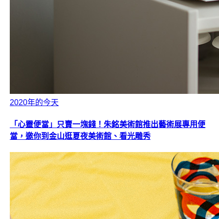
2020年的今天
「心靈便當」只賣一塊錢！朱銘美術館推出藝術展專用便
當，邀你到金山逛夏夜美術館、看光雕秀