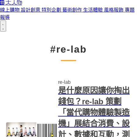
線上購物
設計創意
特別企劃
藝術創作
生活體驗
風格服飾
專題
報導
#re-lab
re-lab
是什麼原因讓你掏出
錢包？re-lab 策劃
「當代購物體驗製造
機」展結合消費、設
計、數據和互動，測