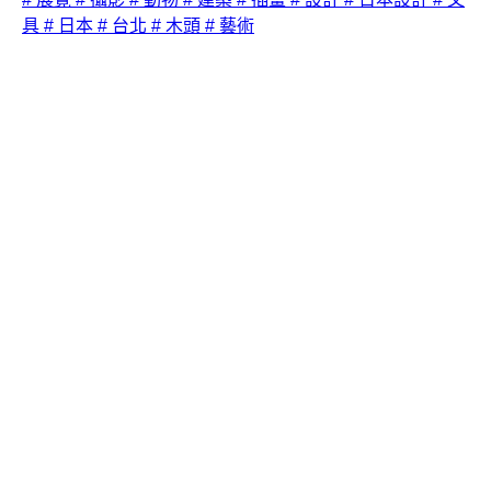
具
# 日本
# 台北
# 木頭
# 藝術