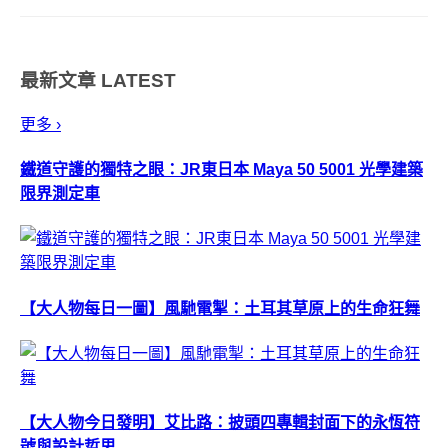
&amp; Gift 」、以米為主題的「米
販咖啡」，打破傳統品牌間的競
爭關係，聯合行銷彼此的端午節
最新文章
LATEST
禮品「多肉粽」、「...
更多 ›
鐵道守護的獨特之眼：JR東日本 Maya 50 5001 光學建築
限界測定車
【大人物每日一圖】風馳電掣：土耳其草原上的生命狂舞
【大人物今日發明】艾比路：披頭四專輯封面下的永恆符
號與設計哲思