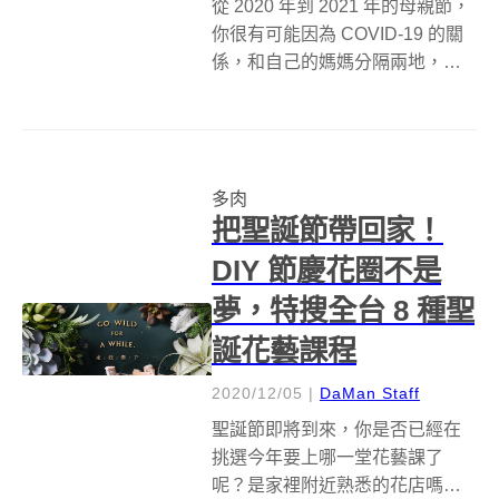
從 2020 年到 2021 年的母親節，
你很有可能因為 COVID-19 的關
係，和自己的媽媽分隔兩地，無
法回台灣一起過節。想送一份禮
物代表這份心意，那這份禮物如
果是「會長大」的禮物呢？ 有別
於蛋糕或是時尚精品禮盒，多肉
多肉
植物品牌有肉則推出...
把聖誕節帶回家！
DIY 節慶花圈不是
夢，特搜全台 8 種聖
誕花藝課程
2020/12/05
|
DaMan Staff
聖誕節即將到來，你是否已經在
挑選今年要上哪一堂花藝課了
呢？是家裡附近熟悉的花店嗎？