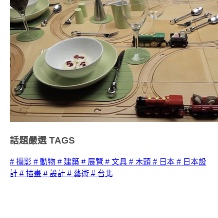
話題嚴選
TAGS
# 攝影
# 動物
# 建築
# 展覽
# 文具
# 木頭
# 日本
# 日本設
計
# 插畫
# 設計
# 藝術
# 台北