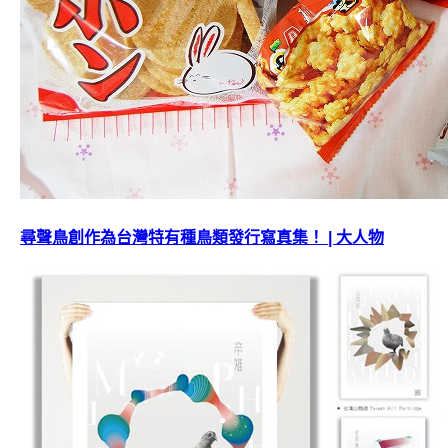
尋聲鳥創作為台灣特有種鳥類發行寫真集！ | 大人物