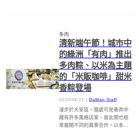
還是要約朋友同事一起體驗新的
花藝課呢？有肉今年精選 8 種聖
誕花藝課，北中南的花藝教室皆
有入選，台灣的花藝設計真的好
多肉
美啊，將完成後的作品帶回家擺
清新端午節！城市中
放，你會發現整...
的綠洲「有肉」推出
多肉粽、以米為主題
的「米販咖啡」甜米
香粽登場
2020/06/22
|
DaMan Staff
漫步於大安區，隨處可見巷弄中
藏有許多風格店家，彼此間也經
常展開不同的異業合作。以多肉
植物為主題的「有肉 Succulent