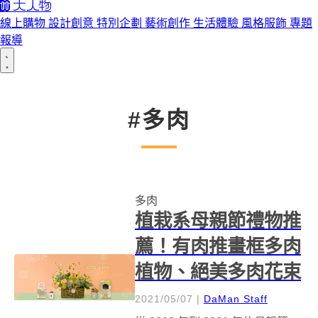
線上購物
設計創意
特別企劃
藝術創作
生活體驗
風格服飾
專題
報導
#多肉
多肉
植栽系母親節禮物推
薦！有肉推畫框多肉
植物、絕美多肉花束
2021/05/07
|
DaMan Staff