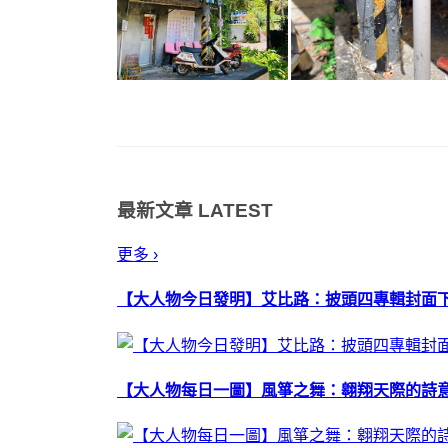
最新文章
LATEST
更多 ›
【大人物今日發明】艾比路：披頭四專輯封面
【大人物每日一圖】風箏之舞：翱翔天際的詩