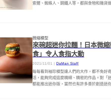
索爾、蜘蛛人、鋼鐵人等，都與食物和雜貨做出
微縮模型
來碗超迷你拉麵！日本微縮
食」令人食指大動
2021/11/01
|
DaMan Staff
每每看到袖珍模型達人們的大作，都不免好
活，能夠完成這麼精細、精密的作品。對「
都能推出迷你版，當然也有許多善於創造迷
家...