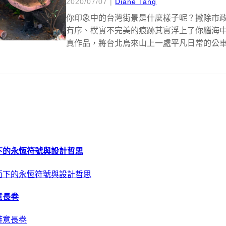
2020/07/07
|
Diane Tang
你印象中的台灣街景是什麼樣子呢？撇除市
有序、樸實不完美的痕跡其實浮上了你腦海
真作品，將台北烏來山上一處平凡日常的公
桿、...
下的永恆符號與設計哲思
意長卷