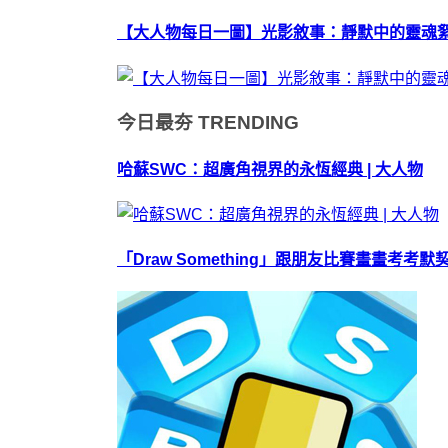
【大人物每日一圖】光影敘事：靜默中的靈魂
今日最夯
TRENDING
哈蘇SWC：超廣角視界的永恆經典 | 大人物
「Draw Something」跟朋友比賽畫畫考考默契