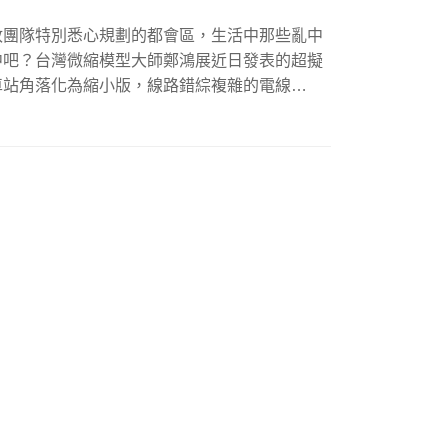
政團隊特別悉心規劃的都會區，生活中那些亂中
中吧？台灣微縮模型大師鄭鴻展近日發表的超擬
車站角落化為縮小版，線路錯綜複雜的電線