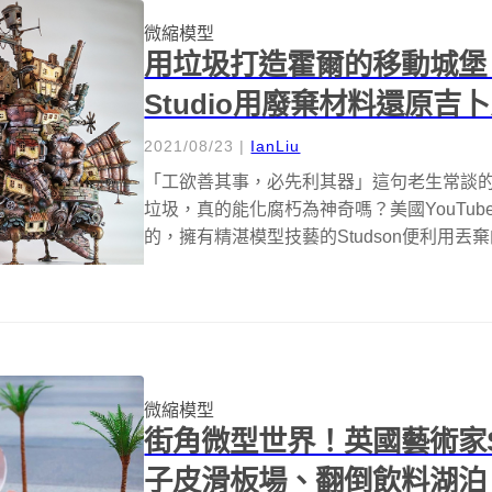
微縮模型
用垃圾打造霍爾的移動城堡！
Studio用廢棄材料還原吉
2021/08/23
|
IanLiu
「工欲善其事，必先利其器」這句老生常談
垃圾，真的能化腐朽為神奇嗎？美國YouTuber&n
的，擁有精湛模型技藝的Studson便利用丟棄的
微縮模型
街角微型世界！英國藝術家Sl
子皮滑板場、翻倒飲料湖泊