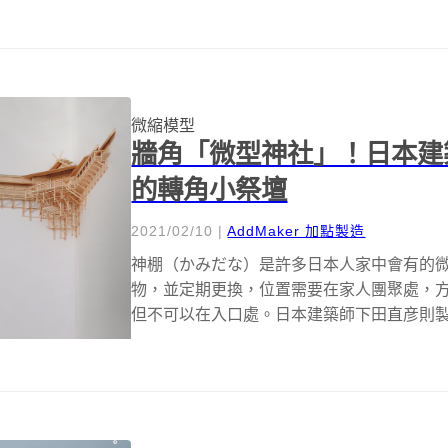
作...
微縮模型
牆角「微型神社」！日本建
的轉角小祭壇
2021/02/10
|
AddMaker 加點製造
神棚（かみだな）是許多日本人家中會有的
物，並定期更換，位置需要在家人團聚處，
但不可以在入口處。日本建築師下田直彦則製作