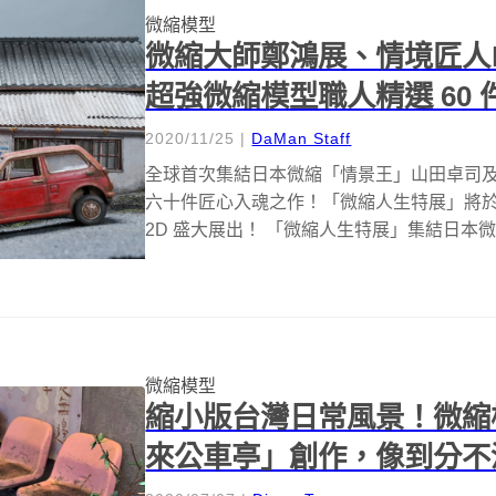
微縮模型
微縮大師鄭鴻展、情境匠人
超強微縮模型職人精選 60
2020/11/25
|
DaMan Staff
全球首次集結日本微縮「情景王」山田卓司
六十件匠心入魂之作！「微縮人生特展」將於今年 
2D 盛大展出！ 「微縮人生特展」集結日本微
微縮模型
縮小版台灣日常風景！微縮
來公車亭」創作，像到分不