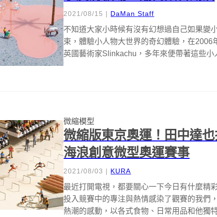
2021/08/15
|
DaMan Staff
不知道大家小時候有沒有幻想過自己如果變
束，體驗小人物大世界的奇幻體驗，在2006年開啟
英國藝術家Slinkachu，多年來便帶著這些小
微縮模型
微縮版東京奧運！田中達也
海浪創意微型奧運賽事
2021/08/03
|
KURA
最近打開電視，都要關心一下今日有什麼精
投入競賽中的專注與熱情感染了觀賽的我們
熱潮的感動，以各式食物、日常用品和他獨