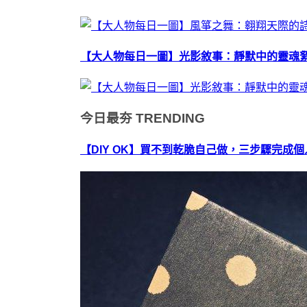
【大人物每日一圖】光影敘事：靜默中的靈魂
今日最夯
TRENDING
【DIY OK】買不到乾脆自己做，三步驟完成個