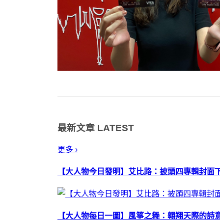
最新文章
LATEST
更多 ›
【大人物今日發明】艾比路：披頭四專輯封面
【大人物每日一圖】風箏之舞：翱翔天際的詩