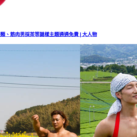
肉種類、筋肉男採茶等謎樣主題通通免費 | 大人物