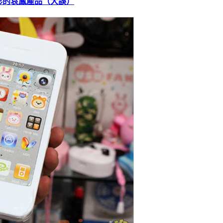
形的哀鳳產品（大誤）