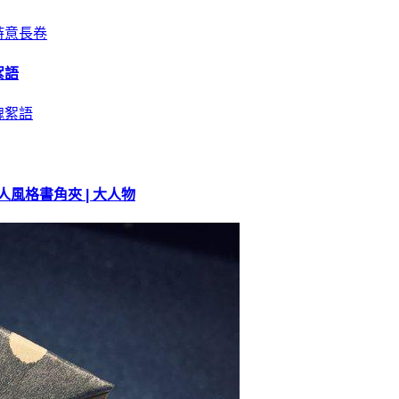
絮語
人風格書角夾 | 大人物