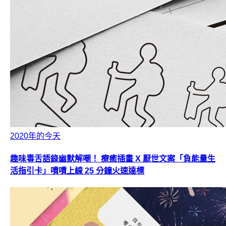
2020年的今天
趣味毒舌語錄幽默解嘲！ 療癒插畫 X 厭世文案「負能量生
活指引卡」嘖嘖上線 25 分鐘火速達標