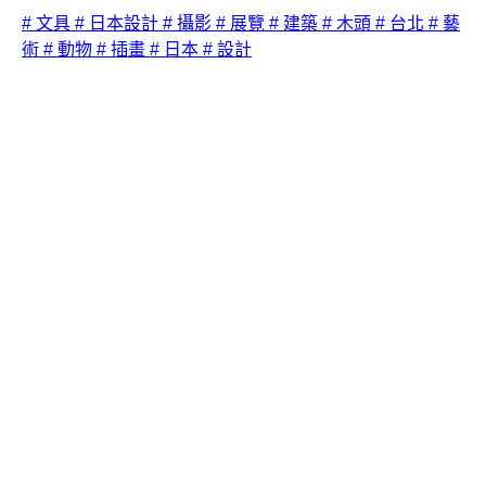
# 文具
# 日本設計
# 攝影
# 展覽
# 建築
# 木頭
# 台北
# 藝
術
# 動物
# 插畫
# 日本
# 設計