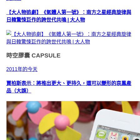
【大人物追劇】《氣體人第一號》：南方之星經典旋律與
日韓驚悚巨作的跨世代共鳴 | 大人物
時空膠囊
CAPSULE
2011年的今天
賈柏斯表示：將推出更大、更持久，還可以變形的哀鳳產
品（大誤）