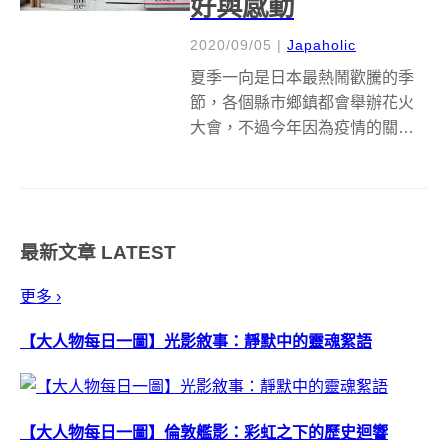
好與感動
2020/09/05
|
Japaholic
夏季一向是日本最熱鬧歡騰的季
節，各個縣市鄉鎮都會舉辦花火
大會，不過今年因為疫情的關
係，不少地方取消了花火大會的
活動，不過還是阻擋不了日本人
放煙火的心，因此出現了越來越
多種在家玩的新式煙火。 &nbsp;
最新文章
LATEST
一般的煙火放起來雖然很美，但
通常都很...
更多 ›
【大人物每日一圖】光影敘事：靜默中的靈魂絮語
【大人物每日一圖】倫敦艦影：彩虹之下的歷史迴響