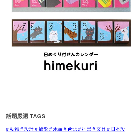
話題嚴選
TAGS
# 動物
# 設計
# 攝影
# 木頭
# 台北
# 插畫
# 文具
# 日本設