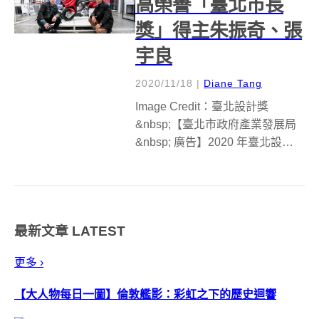
高榮譽「臺北市長
獎」得主朱振奇、張
宇良
2020/11/18
|
Diane Tang
Image Credit：臺北設計獎
&nbsp;【臺北市政府產業發展局
&nbsp; 廣告】2020 年臺北設計獎
最高榮譽臺北市長獎由甫畢業自
實踐大學的 23、24 歲的大男孩朱
振奇、張宇良奪得，兩人以適合
台灣都市地狹人稠的新型態「三
最新文章
LATEST
輪消防...
更多 ›
【大人物每日一圖】倫敦艦影：彩虹之下的歷史迴響