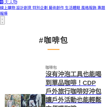
線上購物
設計創意
特別企劃
藝術創作
生活體驗
風格服飾
專題
報導
#咖啡包
咖啡包
沒有沖泡工具也能喝
到單品咖啡！CDP
戶外旅行咖啡好沖包
讓戶外活動也能輕鬆