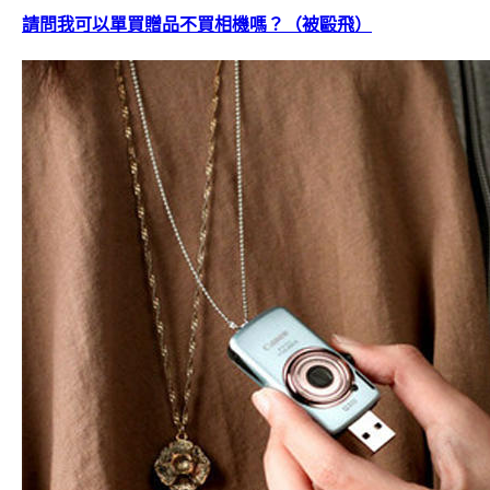
請問我可以單買贈品不買相機嗎？（被毆飛）