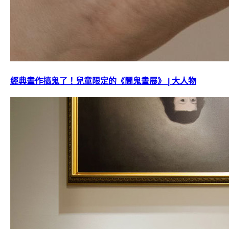
經典畫作搞鬼了！兒童限定的《鬧鬼畫展》 | 大人物