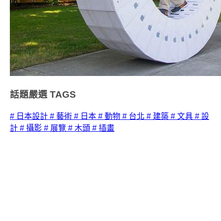
話題嚴選
TAGS
# 日本設計
# 藝術
# 日本
# 動物
# 台北
# 建築
# 文具
# 設
計
# 攝影
# 展覽
# 木頭
# 插畫