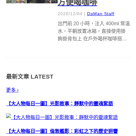
方便喝咖啡
2020/12/04
|
DaMan Staff
出門前 20 小時，注入 400ml 常溫
水，平躺放置冰箱，直接使用掛
鉤掛背包上 在戶外喝杯咖啡搭配
漂亮景色，對於可以暫時拋開都
市喧囂的上班族來說，是一大生
活質感提升的享味人生。近年戶
外上山下海的人們增長，也因
最新文章
LATEST
此，登山露營使用的咖啡器具琳
瑯...
更多 ›
【大人物每日一圖】光影敘事：靜默中的靈魂絮語
【大人物每日一圖】倫敦艦影：彩虹之下的歷史迴響