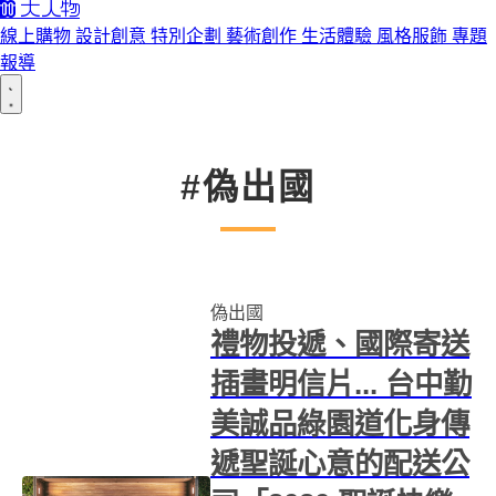
線上購物
設計創意
特別企劃
藝術創作
生活體驗
風格服飾
專題
報導
#偽出國
偽出國
禮物投遞、國際寄送
插畫明信片... 台中勤
美誠品綠園道化身傳
遞聖誕心意的配送公