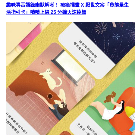
趣味毒舌語錄幽默解嘲！ 療癒插畫 X 厭世文案「負能量生
活指引卡」嘖嘖上線 25 分鐘火速達標