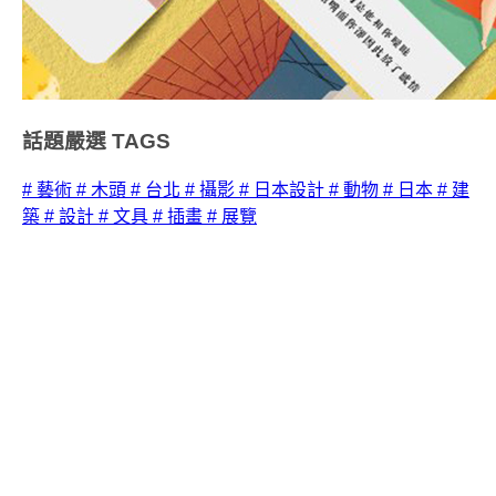
話題嚴選
TAGS
# 藝術
# 木頭
# 台北
# 攝影
# 日本設計
# 動物
# 日本
# 建
築
# 設計
# 文具
# 插畫
# 展覽