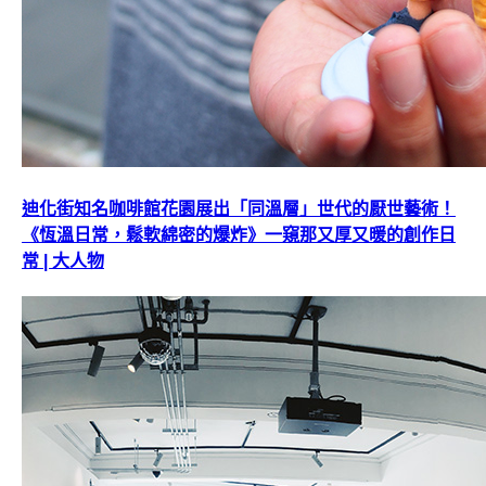
迪化街知名咖啡館花園展出「同溫層」世代的厭世藝術！
《恆溫日常，鬆軟綿密的爆炸》一窺那又厚又暖的創作日
常 | 大人物