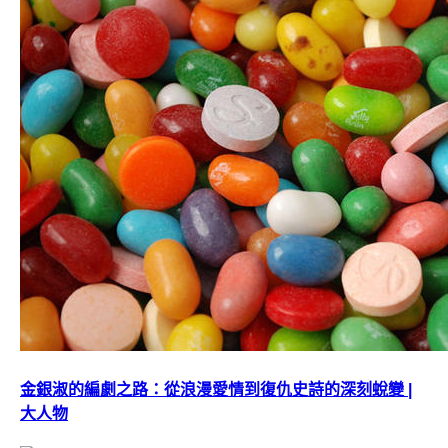
金銀淑的編劇之路：從浪漫愛情到復仇史詩的深刻蛻變 |
大人物