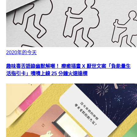
2020年的今天
趣味毒舌語錄幽默解嘲！ 療癒插畫 X 厭世文案「負能量生
活指引卡」嘖嘖上線 25 分鐘火速達標