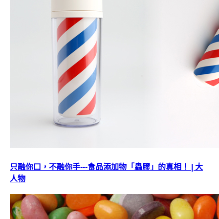
只融你口，不融你手---食品添加物「蟲膠」的真相！ | 大
人物