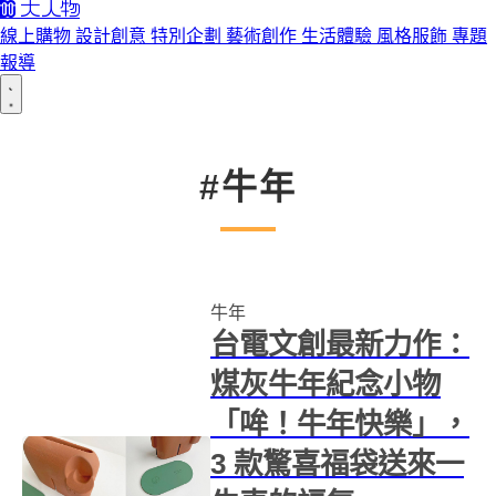
線上購物
設計創意
特別企劃
藝術創作
生活體驗
風格服飾
專題
報導
#牛年
牛年
台電文創最新力作：
煤灰牛年紀念小物
「哞！牛年快樂」，
3 款驚喜福袋送來一