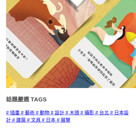
話題嚴選
TAGS
# 插畫
# 藝術
# 動物
# 設計
# 木頭
# 攝影
# 台北
# 日本設
計
# 建築
# 文具
# 日本
# 展覽