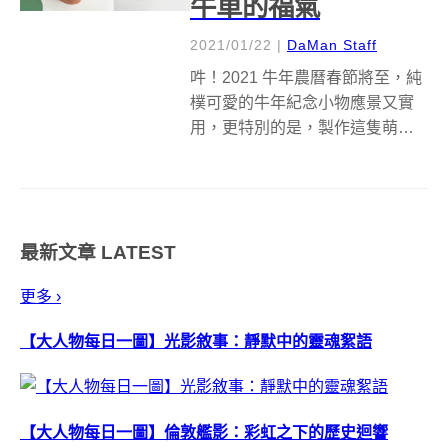
牛車的福氣
2021/01/22
|
DaMan Staff
吽！2021 牛年農曆春節將至，純
樸可愛的牛年紀念小物應景又實
用，更特別的是，製作這隻萌萌
牛所使用的煤灰，是回收材料。
台電文創週年慶恰巧落在每年春
節前後，有鑑於 2020 年疫情籠罩
全球，陰影揮之不去。這回壽星
最新文章
LATEST
改當福星，將牛年紀念小物裝進
福...
更多 ›
【大人物每日一圖】光影敘事：靜默中的靈魂絮語
【大人物每日一圖】倫敦艦影：彩虹之下的歷史迴響