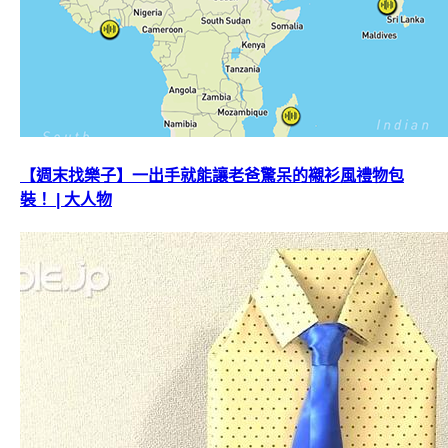
【週末找樂子】一出手就能讓老爸驚呆的襯衫風禮物包
裝！ | 大人物