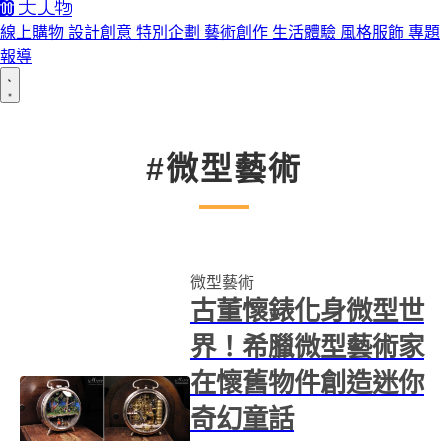
線上購物
設計創意
特別企劃
藝術創作
生活體驗
風格服飾
專題
報導
#微型藝術
微型藝術
古董懷錶化身微型世
界！希臘微型藝術家
在懷舊物件創造迷你
奇幻童話