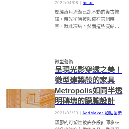
2022/04/08
|
hsiun
歷經歲月流逝已跑不動的復古懷
錶，時光彷彿被限縮在某個時
空，就此凍結。然而這些凝結起
來的美好，還有怎樣的可能呢？
受到古典藝術、奇幻和蒸氣龐克
等元素的啟發，希臘藝術家
Gregory Grozos 則將繽紛想像放
微型藝術
入古董懷錶、吊墜等懷舊物件
呈現光影穿透之美！
內，手...
微型建築般的家具
Metropolis如同半透
明磚塊的朦朧設計
2021/02/23
|
AddMaker 加點製造
塑膠的可塑性被許多設計師拿來