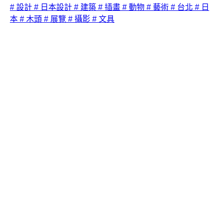
# 設計
# 日本設計
# 建築
# 插畫
# 動物
# 藝術
# 台北
# 日
本
# 木頭
# 展覽
# 攝影
# 文具