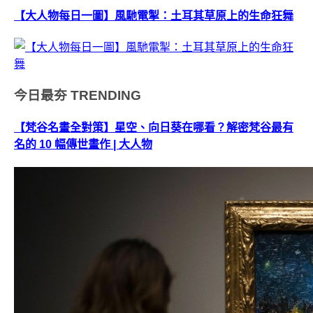
【大人物每日一圖】風馳電掣：土耳其草原上的生命狂舞
今日最夯
TRENDING
【梵谷名畫全對策】星空、向日葵在哪看？解密梵谷最有
名的 10 幅傳世畫作 | 大人物