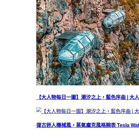
【大人物每日一圖】潮汐之上，藍色序曲 | 大
復古迷人機械風，蒸氣龐克風格腕表 Tesla Watc