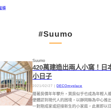
報導
#Suumo
Suumo
420萬建造出兩人小窩！
小日子
2021/02/27
|
DECOmyplace
隨著房價年年攀升，買房似乎也成為年輕人遙不
便體認到現代人的困境，以靜岡縣為中心推
一對剛成家或迎接新生的小家庭，此案即以日幣 16