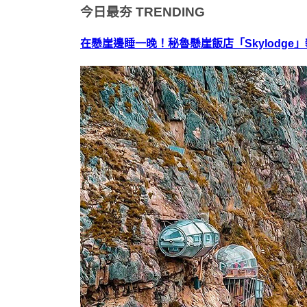
今日最夯
TRENDING
在懸崖邊睡一晚！秘魯懸崖飯店「Skylodge」