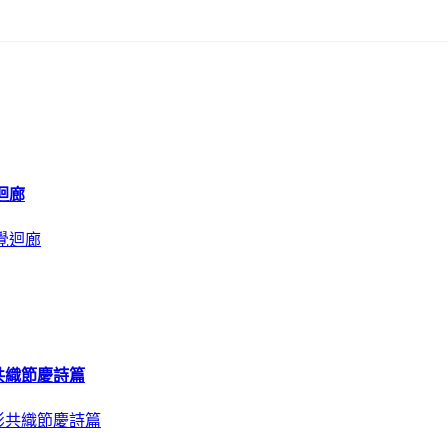
迴廊
共織節慶詩篇