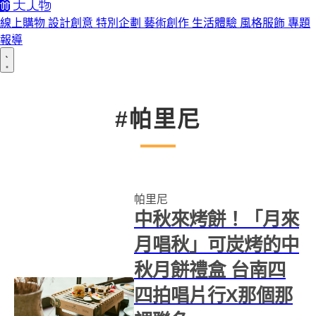
線上購物
設計創意
特別企劃
藝術創作
生活體驗
風格服飾
專題
報導
#帕里尼
帕里尼
中秋來烤餅！「月來
月唱秋」可炭烤的中
秋月餅禮盒 台南四
四拍唱片行X那個那