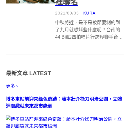
裡聯名
2021/09/03
|
KURA
中秋將近，是不是被節慶制約到
了九月就想烤些什麼呢？台南的
44 Bit四四拍唱片行跨界聯手台南
知名法式甜點店Sommwhere那個
那裡，結合中秋吃餅和烤肉的習
俗，推出限量1000份、內附「烤
爐」的「月來月唱秋」中秋月餅
最新文章
LATEST
禮盒，讓你度過最chil...
更多 ›
博多車站前迎來綠色奇蹟：藤本壯介操刀明治公園，立體
迴廊織就未來都市綠洲