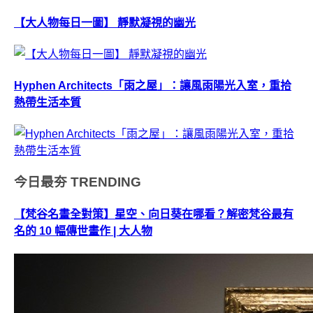
【大人物每日一圖】 靜默凝視的幽光
Hyphen Architects「雨之屋」：讓風雨陽光入室，重拾
熱帶生活本質
今日最夯
TRENDING
【梵谷名畫全對策】星空、向日葵在哪看？解密梵谷最有
名的 10 幅傳世畫作 | 大人物