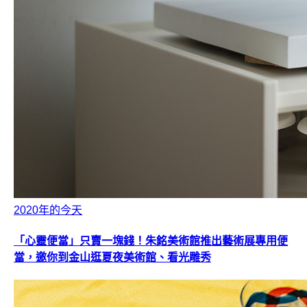
2020年的今天
「心靈便當」只賣一塊錢！朱銘美術館推出藝術展專用便
當，邀你到金山逛夏夜美術館、看光雕秀