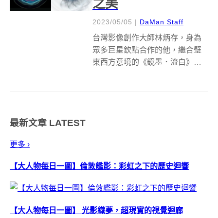
之美
2023/05/05
|
DaMan Staff
台灣影像創作大師林炳存，身為
眾多巨星欽點合作的他，繼合璧
東西方意境的《鏡墨．流白》
後，全新創作個展《蒼藍小
點》，突破具象形體的框架，重
塑影像流動的組成，看似宇宙神
秘星團，亦如萬物分子起源的輪
最新文章
LATEST
廓。 很多人認識林炳存這個名
字，是透過中外名人的影...
更多 ›
【大人物每日一圖】倫敦艦影：彩虹之下的歷史迴響
【大人物每日一圖】 光影織夢，超現實的視覺迴廊