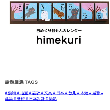
話題嚴選
TAGS
# 動物
# 插畫
# 設計
# 文具
# 日本
# 台北
# 木頭
# 展覽
#
建築
# 藝術
# 日本設計
# 攝影