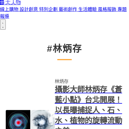
線上購物
設計創意
特別企劃
藝術創作
生活體驗
風格服飾
專題
報導
#林炳存
林炳存
攝影大師林炳存《蒼
藍小點》台北開展！
以長曝捕捉人、石、
水、植物的旋轉流動