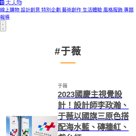
線上購物
設計創意
特別企劃
藝術創作
生活體驗
風格服飾
專題
報導
#于薇
于薇
2023國慶主視覺設
計！設計師李政瀚、
于薇以國旗三原色搭
配海水藍、磚牆紅、