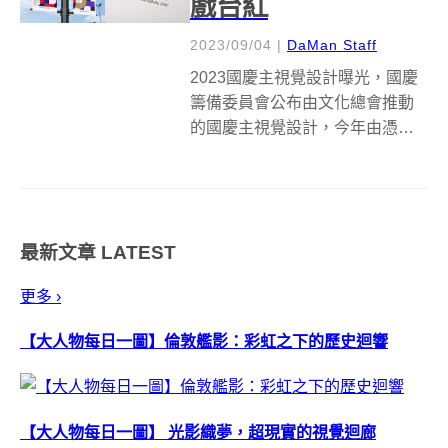
戲台紅
2023/09/04
|
DaMan Staff
2023國慶主視覺設計曝光，國慶
籌備委員會公布由文化總會推動
的國慶主視覺設計，今年由憑藉
《八歌浪Pakelang》專輯奪下葛
萊美獎最佳唱片包裝設計獎的李
政瀚、于薇操刀，以「民主台灣
堅韌永續」為主題，透過平面構
最新文章
LATEST
成立體視覺面向，彎曲柔軟的線
段...
更多 ›
【大人物每日一圖】倫敦艦影：彩虹之下的歷史迴響
【大人物每日一圖】 光影織夢，超現實的視覺迴廊