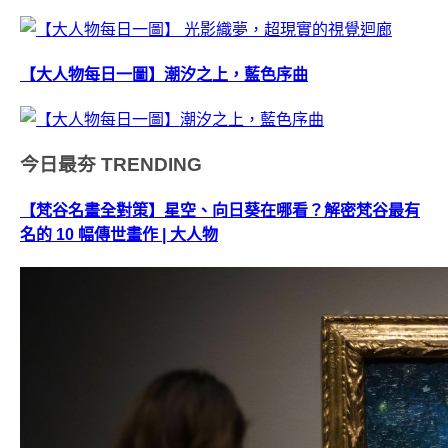
【大人物每日一圖】潮汐之上，藍色序曲
今日最夯
TRENDING
【梵谷名畫全對策】星空、向日葵在哪看？解密梵谷最有
名的 10 幅傳世畫作 | 大人物