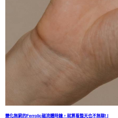
變化無窮的Ferrolic磁流體時鐘，就算看整天也不無聊! |