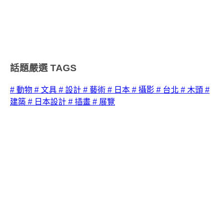
話題嚴選
TAGS
# 動物
# 文具
# 設計
# 藝術
# 日本
# 攝影
# 台北
# 木頭
#
建築
# 日本設計
# 插畫
# 展覽