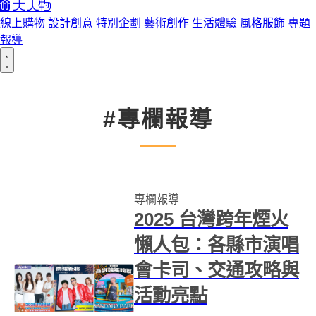
線上購物
設計創意
特別企劃
藝術創作
生活體驗
風格服飾
專題
報導
#專欄報導
專欄報導
2025 台灣跨年煙火
懶人包：各縣市演唱
會卡司、交通攻略與
活動亮點