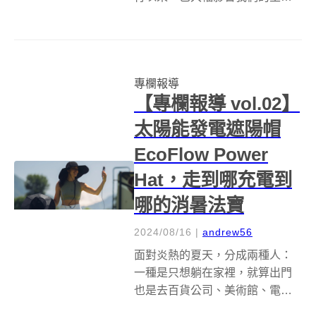
活，而且 AI 應用功能越來越完
美，出錯率越來越低。上週
OpenAI 公布了能解決複雜邏輯推
理的新版 ChatGPT，名為
專欄報導
「Open...
【專欄報導 vol.02】
太陽能發電遮陽帽
EcoFlow Power
Hat，走到哪充電到
哪的消暑法寶
2024/08/16
|
andrew56
面對炎熱的夏天，分成兩種人：
一種是只想躺在家裡，就算出門
也是去百貨公司、美術館、電影
院與咖啡廳等室內行程；另一種