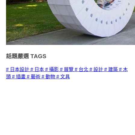
話題嚴選
TAGS
# 日本設計
# 日本
# 攝影
# 展覽
# 台北
# 設計
# 建築
# 木
頭
# 插畫
# 藝術
# 動物
# 文具