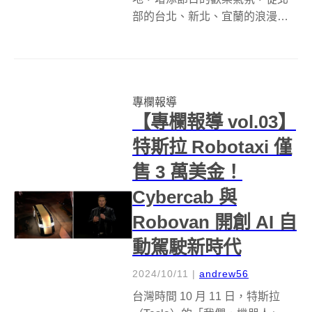
部的台北、新北、宜蘭的浪漫燈
飾和聖誕市集，到中部苗栗、台
中的創意燈區及聖誕村，再到南
部的台南、高雄、屏東，以各大
購物中心和主題裝置吸引人潮，
專欄報導
還有東部花蓮的幸福聖誕城，準
【專欄報導 vol.03】
備了異國美食...
特斯拉 Robotaxi 僅
售 3 萬美金！
Cybercab 與
Robovan 開創 AI 自
動駕駛新時代
2024/10/11
|
andrew56
台灣時間 10 月 11 日，特斯拉