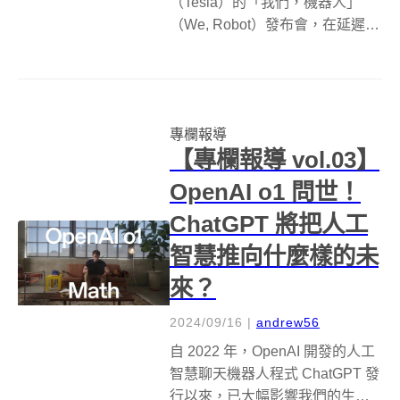
（Tesla）的「我們，機器人」
（We, Robot）發布會，在延遲近
一小時後正式展開，執行長伊隆·
馬斯克（Elon Musk）搭乘全新的
無人駕駛計程車 Cybercab 現身華
納兄弟片場。據報導，這次發...
專欄報導
【專欄報導 vol.03】
OpenAI o1 問世！
ChatGPT 將把人工
智慧推向什麼樣的未
來？
2024/09/16
|
andrew56
自 2022 年，OpenAI 開發的人工
智慧聊天機器人程式 ChatGPT 發
行以來，已大幅影響我們的生