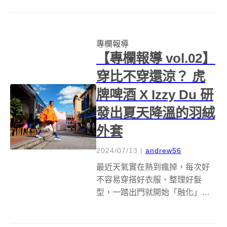
則是走向戶外，比方去衝浪、潛
水、露營、爬山和探訪一些景點
等。無論你是哪種人，做好遮陽
專欄報導
防曬都十分重要，畢竟長期曝曬
【專欄報導 vol.02】
於陽光下，容易造...
穿比不穿還涼？ 虎
牌啤酒 X Izzy Du 研
發出夏天降溫的羽絨
外套
2024/07/13
|
andrew56
最近天氣實在熱到瘋掉，每次好
不容易穿搭好衣服、整理好髮
型，一踏出門就開始「融化」，
全身都被汗水用得溼答答，真的
想盡量待在室內。新加坡品牌虎