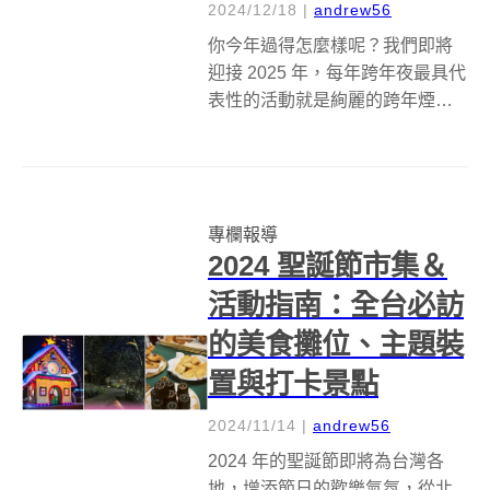
2024/12/18
|
andrew56
你今年過得怎麼樣呢？我們即將
迎接 2025 年，每年跨年夜最具代
表性的活動就是絢麗的跨年煙火
秀，無論你是在城市的摩天大樓
下，還是在海邊聆聽浪潮聲，台
灣各縣市的跨年演唱會、煙火表
演都能為你帶來無與倫比的視覺
專欄報導
與聽覺享受。我們整理了台灣各
2024 聖誕節市集＆
縣市的跨...
活動指南：全台必訪
的美食攤位、主題裝
置與打卡景點
2024/11/14
|
andrew56
2024 年的聖誕節即將為台灣各
地，增添節日的歡樂氣氛，從北