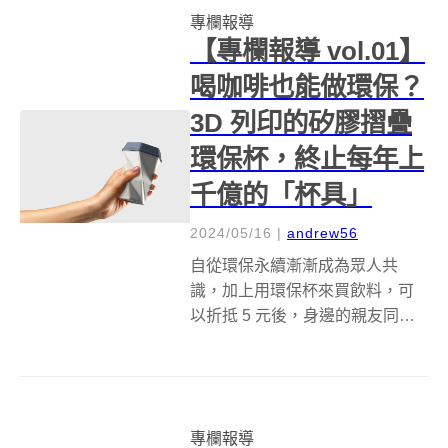
專欄報導
於開發基礎設施和技術解決方案
【專欄報導 vol.01】
的科學...
喝咖啡也能做環保？
3D 列印的矽膠摺疊
環保杯，終止每年上
千億的「杯具」
2024/05/16
|
andrew56
自從環保永續漸漸成為眾人共
識，加上用環保杯來買飲料，可
以折抵 5 元後，身邊的親友同事
幾乎是「人手一杯」的狀態。畢
竟一次性免洗紙杯，雖然看起來
比塑膠杯來得環保，但有些紙杯
為了要防止洩漏，含有塑膠或蠟
專欄報導
塗層，讓它無法被有效回收，所