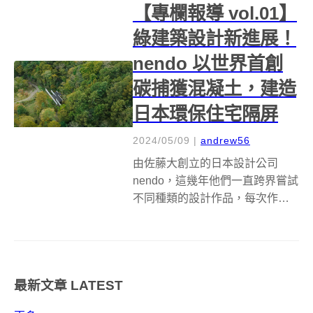
【專欄報導 vol.01】
以環保杯才是永...
綠建築設計新進展！
nendo 以世界首創
碳捕獲混凝土，建造
日本環保住宅隔屏
2024/05/09
|
andrew56
由佐藤大創立的日本設計公司
nendo，這幾年他們一直跨界嘗試
不同種類的設計作品，每次作品
一推出就會掀起討論話題。最近
該團隊把焦點放到建築設計與環
保永續上，希望能透過簡約又有
機能性的設計理念，在日本長野
最新文章
LATEST
縣輕井澤的三角型土地，利用世
界首創的碳...