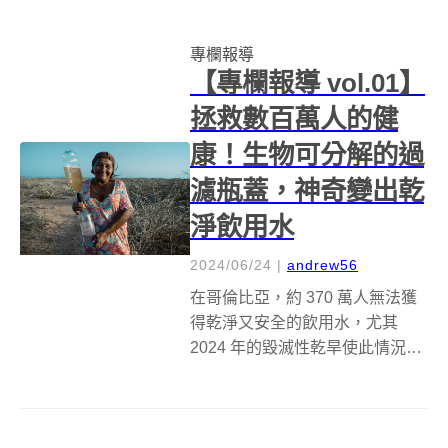
牌啤酒（Tiger Beer）與長住在倫
敦的加拿大華裔服裝設計師 Izzy
專欄報導
Du，聯手創造出一款專為夏...
【專欄報導 vol.01】
拯救數百萬人的健
康！生物可分解的過
濾瓶蓋，神奇變出乾
淨飲用水
2024/06/24
|
andrew56
在哥倫比亞，約 370 萬人無法獲
得乾淨又安全的飲用水，尤其
2024 年的毀滅性乾旱使此情況更
加惡化。這種水資源稀缺的窘
境，不僅發生於哥倫比亞，全世
界的許多偏遠地區都處在「無水
可用」的困苦之中。因此，致力