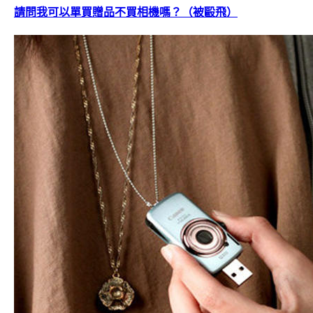
請問我可以單買贈品不買相機嗎？（被毆飛）