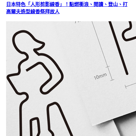
日本特色「人形剪影線香」！點燃衝浪、閱讀、登山、打
高爾夫造型線香祭拜故人