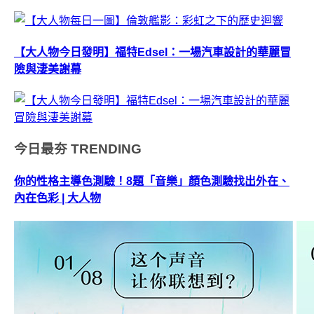
【大人物今日發明】福特Edsel：一場汽車設計的華麗冒
險與淒美謝幕
今日最夯
TRENDING
你的性格主導色測驗！8題「音樂」顏色測驗找出外在、
內在色彩 | 大人物