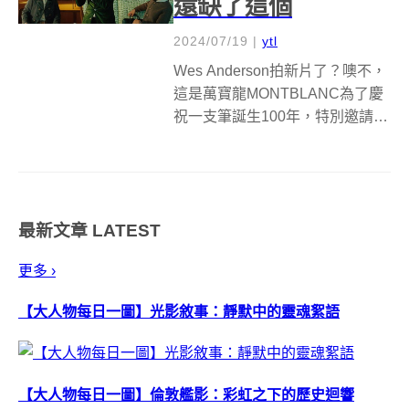
還缺了這個
2024/07/19
|
ytl
Wes Anderson拍新片了？噢不，
這是萬寶龍MONTBLANC為了慶
祝一支筆誕生100年，特別邀請這
位當代最會說故事的導演之一來
拍攝宣傳紀念影片。這支1924年
誕生的筆，憑藉黑色雪茄造型設
計、三個金環和手工打造的純金
最新文章
LATEST
筆尖，以及從一開始...
更多 ›
【大人物每日一圖】光影敘事：靜默中的靈魂絮語
【大人物每日一圖】倫敦艦影：彩虹之下的歷史迴響