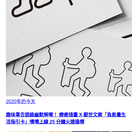
2020年的今天
趣味毒舌語錄幽默解嘲！ 療癒插畫 X 厭世文案「負能量生
活指引卡」嘖嘖上線 25 分鐘火速達標