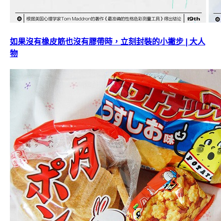
如果沒有橡皮筋也沒有膠帶時，立刻封裝的小撇步 | 大人
物