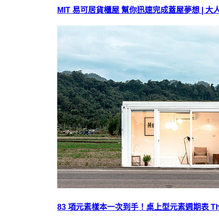
MIT 易可居貨櫃屋 幫你迅速完成蓋屋夢想 | 大
83 項元素樣本一次到手！桌上型元素週期表 The Herit