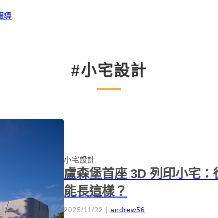
報導
#小宅設計
小宅設計
盧森堡首座 3D 列印小宅
能長這樣？
2025/11/22
|
andrew56