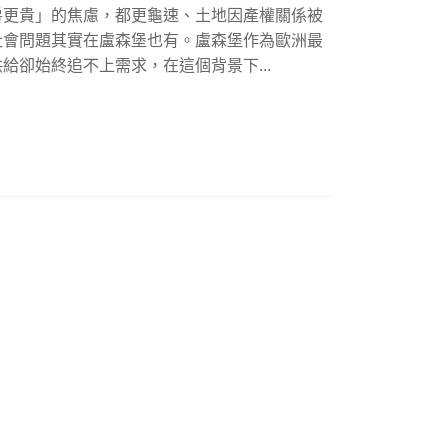
房更貴」的焦慮，都更龜速、土地因產權關係被
社會問題其實在盧森堡也有。盧森堡作為歐洲最
供給卻始終追不上需求，在這個背景下...