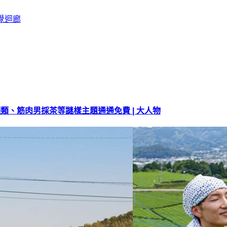
肉種類、筋肉男採茶等謎樣主題通通免費 | 大人物