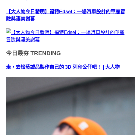
【大人物今日發明】福特Edsel：一場汽車設計的華麗冒
險與淒美謝幕
今日最夯
TRENDING
走，去松菸誠品製作自己的 3D 列印公仔吧！ | 大人物