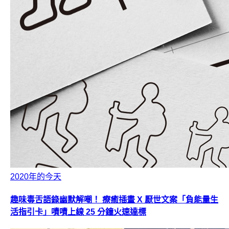
2020年的今天
趣味毒舌語錄幽默解嘲！ 療癒插畫 X 厭世文案「負能量生
活指引卡」嘖嘖上線 25 分鐘火速達標