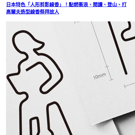
日本特色「人形剪影線香」！點燃衝浪、閱讀、登山、打
高爾夫造型線香祭拜故人