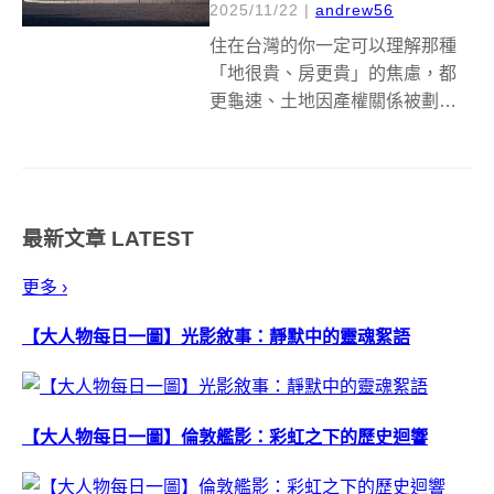
2025/11/22
|
andrew56
住在台灣的你一定可以理解那種
「地很貴、房更貴」的焦慮，都
更龜速、土地因產權關係被劃分
得破碎、地小到只能蓋停車
位……這些社會問題其實在盧森
堡也有。盧森堡作為歐洲最富裕
的國家，每年需要 7,000 戶新住
最新文章
LATEST
宅，但供給卻始終追不上需求，
在這個背景下...
更多 ›
【大人物每日一圖】光影敘事：靜默中的靈魂絮語
【大人物每日一圖】倫敦艦影：彩虹之下的歷史迴響