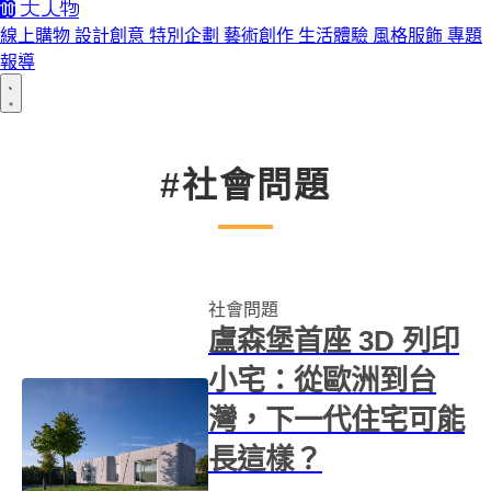
線上購物
設計創意
特別企劃
藝術創作
生活體驗
風格服飾
專題
報導
#社會問題
社會問題
盧森堡首座 3D 列印
小宅：從歐洲到台
灣，下一代住宅可能
長這樣？