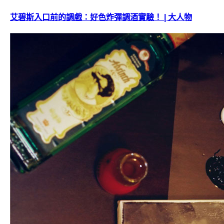
艾碧斯入口前的調戲：好色炸彈調酒實驗！ | 大人物