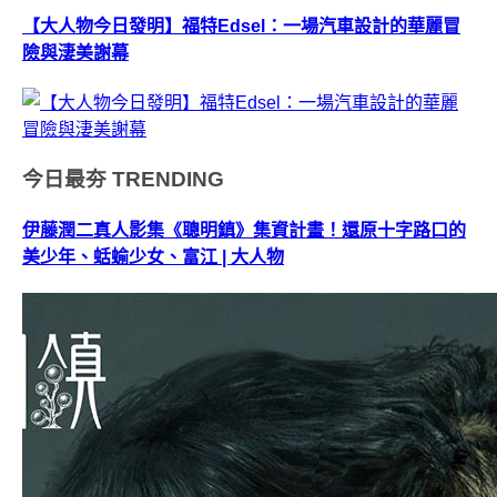
【大人物今日發明】福特Edsel：一場汽車設計的華麗冒
險與淒美謝幕
今日最夯
TRENDING
伊藤潤二真人影集《聰明鎮》集資計畫！還原十字路口的
美少年、蛞蝓少女、富江 | 大人物