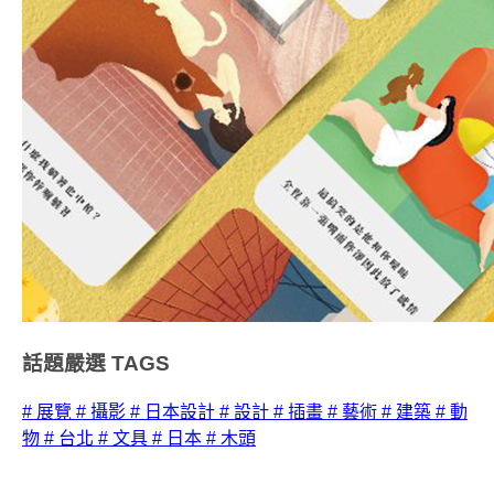
話題嚴選
TAGS
# 展覽
# 攝影
# 日本設計
# 設計
# 插畫
# 藝術
# 建築
# 動
物
# 台北
# 文具
# 日本
# 木頭