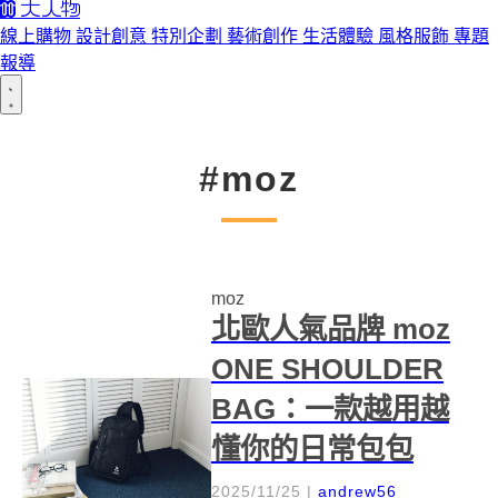
線上購物
設計創意
特別企劃
藝術創作
生活體驗
風格服飾
專題
報導
#moz
moz
北歐人氣品牌 moz
ONE SHOULDER
BAG：一款越用越
懂你的日常包包
2025/11/25
|
andrew56