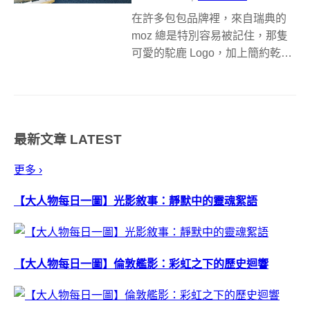
在許多包包品牌裡，來自瑞典的
moz 總是特別容易被記住，那隻
可愛的駝鹿 Logo，加上簡約乾淨
的北歐美感，讓 moz 背包成為眾
人心中既實用又療癒的日常配件
之一。此次推出的 moz ONE
SHOULDER BAG，更以輕量、
最新文章
LATEST
機能及貼近生...
更多 ›
【大人物每日一圖】光影敘事：靜默中的靈魂絮語
【大人物每日一圖】倫敦艦影：彩虹之下的歷史迴響