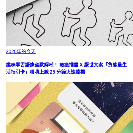
2020年的今天
趣味毒舌語錄幽默解嘲！ 療癒插畫 X 厭世文案「負能量生
活指引卡」嘖嘖上線 25 分鐘火速達標