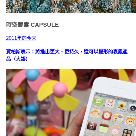
時空膠囊
CAPSULE
2011年的今天
賈柏斯表示：將推出更大、更持久，還可以變形的哀鳳產
品（大誤）