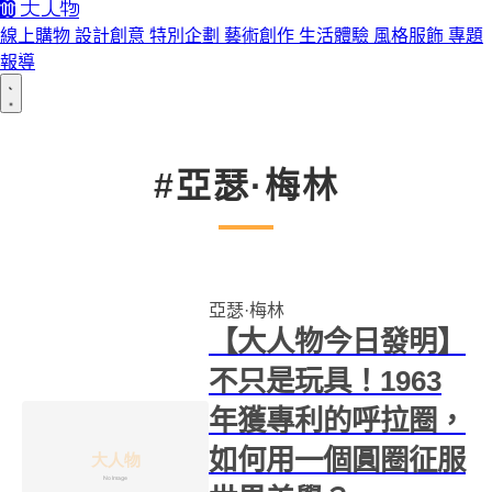
線上購物
設計創意
特別企劃
藝術創作
生活體驗
風格服飾
專題
報導
#亞瑟·梅林
亞瑟·梅林
【大人物今日發明】
不只是玩具！1963
年獲專利的呼拉圈，
如何用一個圓圈征服