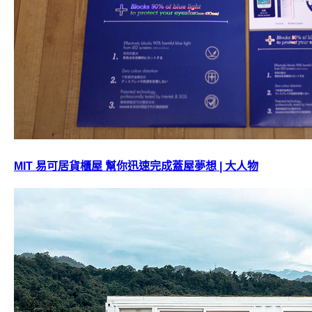
MIT 易可居貨櫃屋 幫你迅速完成蓋屋夢想 | 大人物