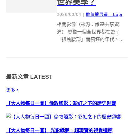
世界美學？
2026/03/04
|
數位策展員 - Lupi
相關影像（來源：維基共享資
源） 想像一個全世界都在為了
「扭動腰部」而瘋狂的年代。
1950 年代末期，街頭巷尾不分男
女老少，每個人身上都套著一個
色彩鮮豔的圓環，隨著節奏規律
地搖擺。這個看似簡單到不可思
最新文章
LATEST
議的圓圈，正是改變了近代大眾
娛樂與工業設計...
更多 ›
【大人物每日一圖】倫敦艦影：彩虹之下的歷史迴響
【大人物每日一圖】 光影織夢，超現實的視覺迴廊