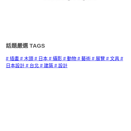
話題嚴選
TAGS
# 插畫
# 木頭
# 日本
# 攝影
# 動物
# 藝術
# 展覽
# 文具
#
日本設計
# 台北
# 建築
# 設計