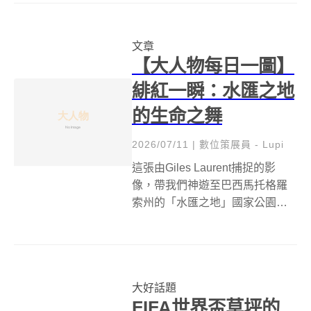
的深刻印記，更是他藝術創作的
豐沛泉源。生於1936年的廖修
文章
平，自幼便在廟宇的古老建築、
【大人物每日一圖】
華麗裝飾與民間信...
緋紅一瞬：水匯之地
的生命之舞
2026/07/11
|
數位策展員 - Lupi
這張由Giles Laurent捕捉的影
像，帶我們神遊至巴西馬托格羅
索州的「水匯之地」國家公園
（Encontro das Águas State
Park）。畫面主角是緋紅捕蠅鳥
（Scarlet Flycatcher,
Pyrocephal...
大好話題
FIFA世界盃草坪的