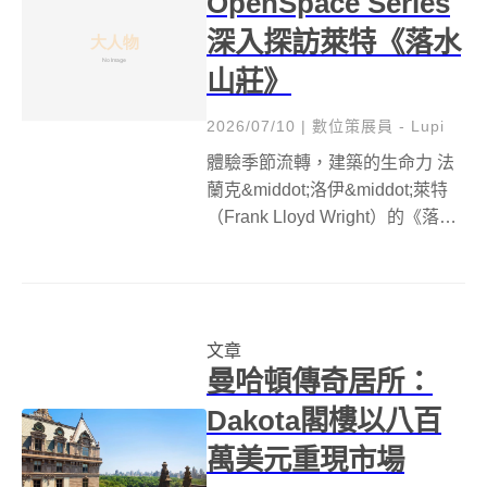
OpenSpace Series
深入探訪萊特《落水
山莊》
2026/07/10
|
數位策展員 - Lupi
體驗季節流轉，建築的生命力 法
蘭克&middot;洛伊&middot;萊特
（Frank Lloyd Wright）的《落水
山莊》（Fallingwater）是一座跨
越時空、與自然共鳴的經典建
築，其魅力隨著季節更迭而展現
不同風貌。正如Fall...
文章
曼哈頓傳奇居所：
Dakota閣樓以八百
萬美元重現市場