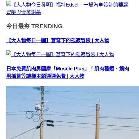
今日最夯
TRENDING
【大人物每日一圖】蒼穹下的孤寂冒險 | 大人物
日本免費肌肉男圖庫「Muscle Plus」！肌肉種類、筋肉
男採茶等謎樣主題通通免費 | 大人物