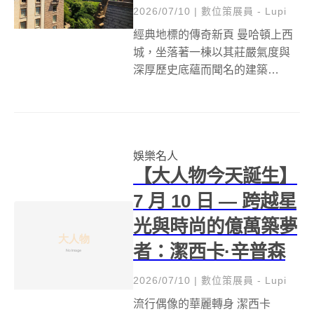
2026/07/10
|
數位策展員 - Lupi
經典地標的傳奇新頁 曼哈頓上西
城，坐落著一棟以其莊嚴氣度與
深厚歷史底蘊而聞名的建築
&mdash;&mdash;The Dakota。
這座建於1884年的德國文藝復興
復興式地標，以其獨特的哥德式
尖頂、老虎窗、赤陶飾板和鑄鐵
娛樂名人
陽台，成為中央公園西...
【大人物今天誕生】
7 月 10 日 — 跨越星
光與時尚的億萬築夢
者：潔西卡·辛普森
2026/07/10
|
數位策展員 - Lupi
流行偶像的華麗轉身 潔西卡