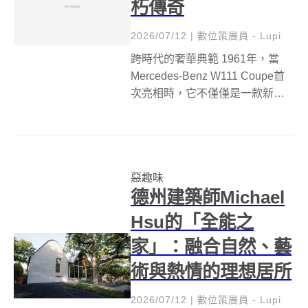
朽傳奇
2026/07/12
|
數位策展員 - Lupi
跨時代的奢華典範 1961年，當
Mercedes-Benz W111 Coupe首
次亮相時，它不僅僅是一款新
車，更重新定義了豪華雙門轎跑
車的標準。這款車型在W111房車
推出兩年後問世，迅速成為優雅
與工程技術的傑作。由法國傳奇
惡趣味
汽車設計師Pau...
德州建築師Michael
Hsu的「全能之
家」：融合自然、藝
術與熱情的理想居所
2026/07/12
|
數位策展員 - Lupi