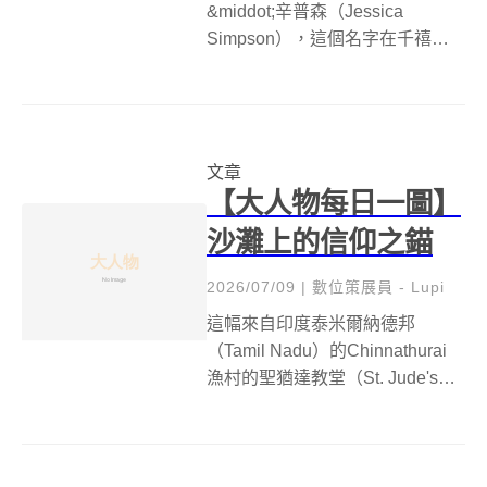
&middot;辛普森（Jessica
Simpson），這個名字在千禧年
初期是流行音樂界的閃耀之星，
以其甜美的嗓音和活潑的形象風
靡一時。然而，她的人生篇章遠
不止於舞台上的光芒。今天，這
文章
位在7月10日誕生的巨星，更...
【大人物每日一圖】
沙灘上的信仰之錨
2026/07/09
|
數位策展員 - Lupi
這幅來自印度泰米爾納德邦
（Tamil Nadu）的Chinnathurai
漁村的聖猶達教堂（St. Jude's
Church），以其獨特的地理位
置，展現了信仰與自然的深刻對
話。教堂莊嚴地矗立於海濱的沙
質土壤上，其樸實卻堅固的建築