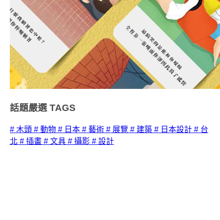
話題嚴選
TAGS
# 木頭
# 動物
# 日本
# 藝術
# 展覽
# 建築
# 日本設計
# 台
北
# 插畫
# 文具
# 攝影
# 設計