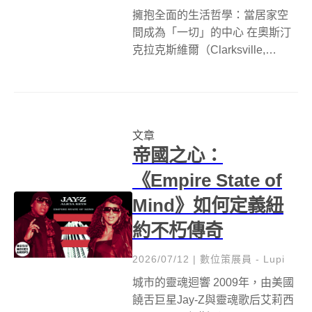
擁抱全面的生活哲學：當居家空
間成為「一切」的中心 在奧斯汀
克拉克斯維爾（Clarksville,
Austin, Texas）的繁華地帶，德
州知名建築師兼室內設計師
Michael Hsu，以其獨特的遠見，
打造了一座超越傳統定義的自住
文章
宅。這棟...
帝國之心：
《Empire State of
Mind》如何定義紐
約不朽傳奇
2026/07/12
|
數位策展員 - Lupi
城市的靈魂迴響 2009年，由美國
饒舌巨星Jay-Z與靈魂歌后艾莉西