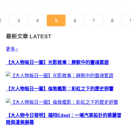
體，彷彿...
2
3
4
5
6
7
8
最新文章
LATEST
更多 ›
【大人物每日一圖】光影敘事：靜默中的靈魂絮語
【大人物每日一圖】倫敦艦影：彩虹之下的歷史迴響
【大人物今日發明】福特Edsel：一場汽車設計的華麗冒
險與淒美謝幕