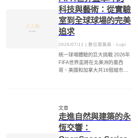
科技與藝術：從實驗
室到全球球場的完美
追求
2026/07/11
|
數位策展員 - Lupi
統一球場體驗的巨大挑戰 2026年
FIFA世界盃將在北美洲的墨西
哥、美國和加拿大共16個城市舉
辦。這不僅是一場足球盛事，更
是一項巨大的後勤挑戰，尤其在
確保所有比賽場地的草坪都能提
供相同且一致的體驗上。為了實
文章
現這一目標，田納西大學
走進自然與建築的永
（Unive...
恆交響：