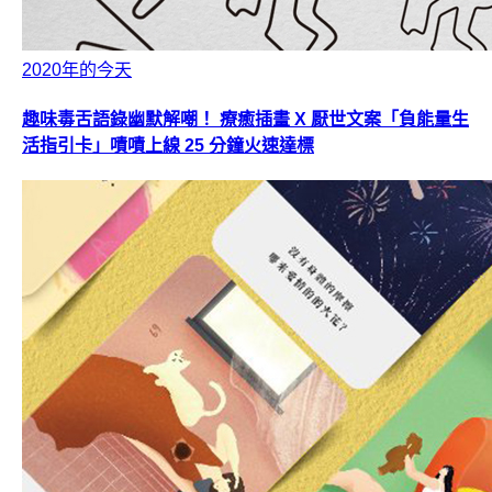
2020年的今天
趣味毒舌語錄幽默解嘲！ 療癒插畫 X 厭世文案「負能量生
活指引卡」嘖嘖上線 25 分鐘火速達標