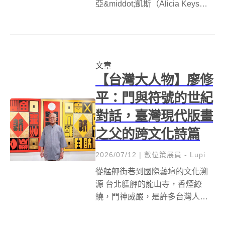
亞&middot;凱斯（Alicia Keys）
聯手演繹的《Empire State of
Mind》橫空出世，迅速超越了一
般流行音樂的範疇，晉升為紐約
市的非官方頌歌。這首...
文章
【台灣大人物】廖修
平：門與符號的世紀
對話，臺灣現代版畫
之父的跨文化詩篇
2026/07/12
|
數位策展員 - Lupi
從艋舺街巷到國際藝壇的文化溯
源 台北艋舺的龍山寺，香煙繚
繞，門神威嚴，是許多台灣人共
同的記憶。對藝術家廖修平而
言，這些童年經驗不僅是生命中