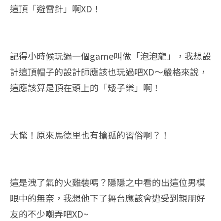
這頂「避雷針」啊XD！
記得小時候玩過一個game叫做「泡泡龍」，我想設
計這頂帽子的設計師應該也玩過吧XD～嚴格來說，
這應該算是頂在頭上的「矮子樂」啊！
大驚！原來馬德里也有搶孤的習俗啊？！
這是洩了氣的火雞裝嗎？隱隱之中看的出這位男模
眼中的無奈，我想他下了舞台應該會遭受到親朋好
友的不少嘲弄吧XD~