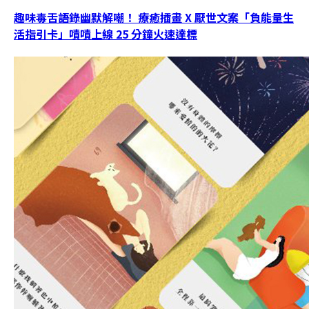
趣味毒舌語錄幽默解嘲！ 療癒插畫 X 厭世文案「負能量生
活指引卡」嘖嘖上線 25 分鐘火速達標