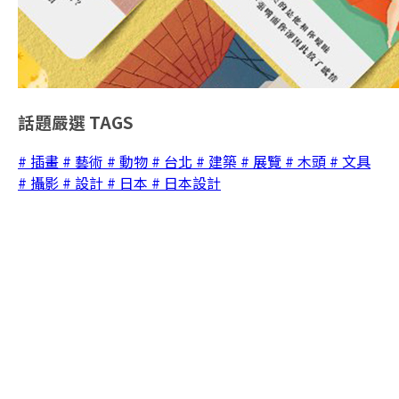
話題嚴選
TAGS
# 插畫
# 藝術
# 動物
# 台北
# 建築
# 展覽
# 木頭
# 文具
# 攝影
# 設計
# 日本
# 日本設計