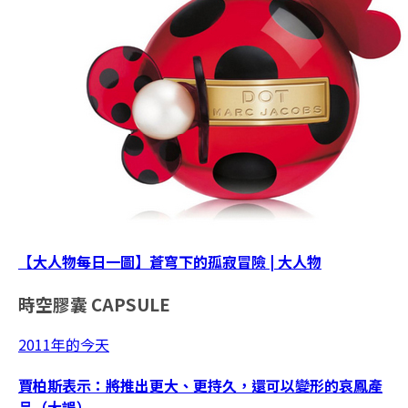
【大人物每日一圖】蒼穹下的孤寂冒險 | 大人物
時空膠囊
CAPSULE
2011年的今天
賈柏斯表示：將推出更大、更持久，還可以變形的哀鳳產
品（大誤）