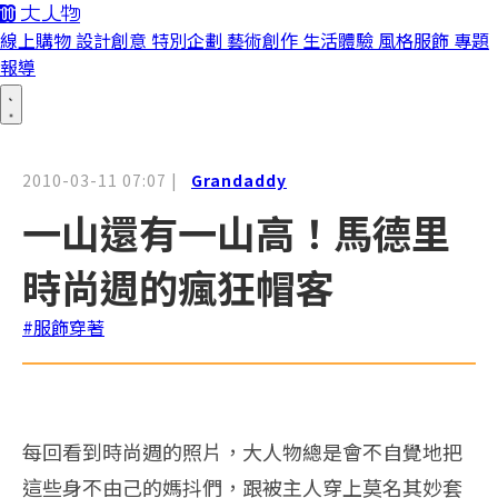
線上購物
設計創意
特別企劃
藝術創作
生活體驗
風格服飾
專題
報導
2010-03-11 07:07
|
Grandaddy
一山還有一山高！馬德里
時尚週的瘋狂帽客
#服飾穿著
每回看到時尚週的照片，大人物總是會不自覺地把
這些身不由己的媽抖們，跟被主人穿上莫名其妙套