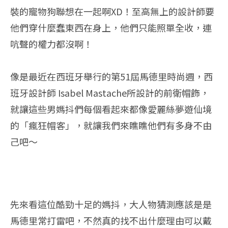
裝的寵物狗聯想在一起啊XD！至高無上的設計師要
他們穿什麼蠢東西在身上，他們只能照單全收，連
吭聲的權力都沒啊！
像是最近在西班牙舉行的第51屆馬德里時尚週，西
班牙設計師 Isabel Mastache所設計的前衛帽飾，
就讓這些男媽抖們每個看起來都像愛麗絲夢遊仙境
的「瘋狂帽客」，就讓我們來瞧瞧他們有多身不由
己吧～
先來看這位酷勁十足的媽抖，大人物猜測應該是是
馬德里常打雷吧，不然真的找不出什麼理由可以戴