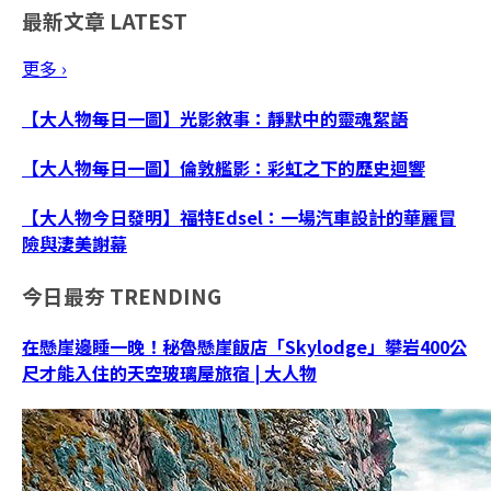
最新文章
LATEST
更多 ›
【大人物每日一圖】光影敘事：靜默中的靈魂絮語
【大人物每日一圖】倫敦艦影：彩虹之下的歷史迴響
【大人物今日發明】福特Edsel：一場汽車設計的華麗冒
險與淒美謝幕
今日最夯
TRENDING
在懸崖邊睡一晚！秘魯懸崖飯店「Skylodge」攀岩400公
尺才能入住的天空玻璃屋旅宿 | 大人物