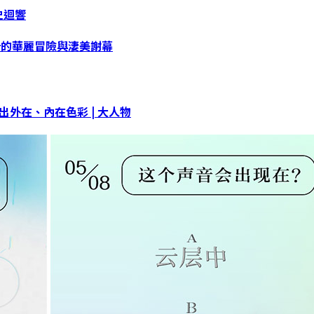
史迴響
計的華麗冒險與淒美謝幕
外在、內在色彩 | 大人物