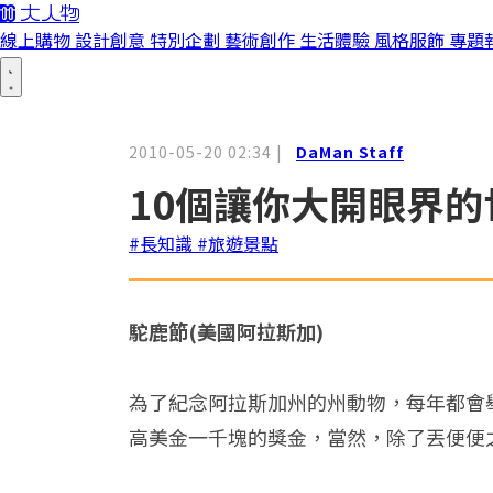
線上購物
設計創意
特別企劃
藝術創作
生活體驗
風格服飾
專題
2010-05-20 02:34
|
DaMan Staff
10個讓你大開眼界的
#長知識
#旅遊景點
駝鹿節(美國阿拉斯加)
為了紀念阿拉斯加州的州動物，每年都會
高美金一千塊的獎金，當然，除了丟便便