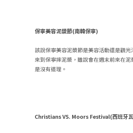
保寧美容泥漿節(南韓保寧)
該說保寧美容泥漿節是美容活動還是觀光活
來到保寧摔泥漿，雖說會在週末前來在泥
是沒有道理。
Christians VS. Moors Festival(西