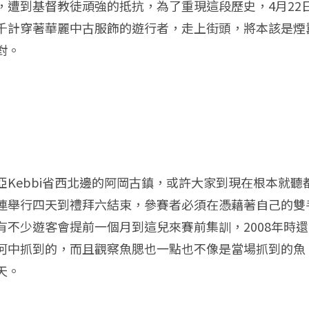
遭到基督教徒頑強的抵抗，為了重現這段歷史，4月22日
Festival，數以千計穿著華麗中古服飾的遊行者，走上街頭，
對。
Kebbi省西北邊的阿岡古鎮，或許大家到現在根本就
連舉行四天到禮拜六結束，參賽者必須在憑藉著自己的雙
有不少遊客會提前一個月到這兒來賽前集訓，2008年時
河中抓到的，而且觀察魚腮也一點也不像是當場抓到的魚
天。